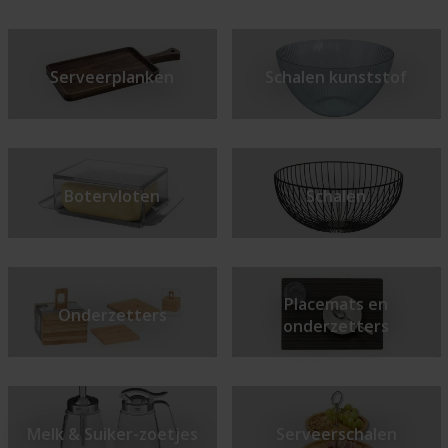
Serveerplanken
Schalen kunststof
Botervloten
Schalen
Placemats en
Onderzetters
onderzetters
Melk & Suiker-zoetjes
Serveerschalen