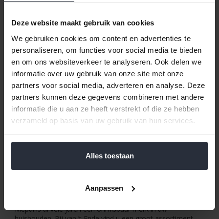
fruitschalen, houten dienbladen en taartplateaus. Neem een
kijkje in onze webshop voor al onze keukenartikelen.
Deze website maakt gebruik van cookies
Onderzetters
We gebruiken cookies om content en advertenties te
Onderzetters zijn natuurlijk handig voor zowel uw
personaliseren, om functies voor social media te bieden
drinkglazen als pannen, daarom vindt u een groot aanbod
en om ons websiteverkeer te analyseren. Ook delen we
van beide bij van ’t Ende. Onderzetters voor glazen vindt u
informatie over uw gebruik van onze site met onze
in onze webshop van merken als Ashdene, Salt&Pepper,
Zeller, Excellent Houseware en Cosy&Trendy. Wij verkopen
partners voor social media, adverteren en analyse. Deze
glazenonderzetters in verschillende materialen als rubber en
partners kunnen deze gegevens combineren met andere
duurzaam bamboe. Naast glazenonderzetters kunt u bij
informatie die u aan ze heeft verstrekt of die ze hebben
ons terecht voor een groot aanbod aan
verzameld op basis van uw gebruik van hun services.
pannenonderzetters van merken als BK en Excellent
Houseware. Wij verkopen onderzetters van materialen als
kurk en RVS. Naast glasonderzetters en
pannenonderzetters kunt u bij van ’t Ende ook terecht voor
Alles toestaan
diverse soorten placemats, bijvoorbeeld de afwasbare
placemats van Wicotex, deze zijn verkrijgbaar in
verschillende kleuren.
Aanpassen
Kunststof schalen van Mepal
Mepal is al vele jaren een onmisbaar merk in uw
huishouden. Bij van ’t Ende vind u een groot assortiment