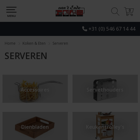
0
0
MENU
+31 (0) 546 67 14 44
Home
Koken & Eten
Serveren
SERVEREN
Accessoires
Servethouders
Dienbladen
Keukentrolley's