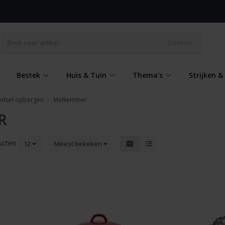
Zoeken
Bestek
Huis & Tuin
Thema's
Strijken 
edsel opbergen
Melkemmer
R
ucten
12
Meest bekeken