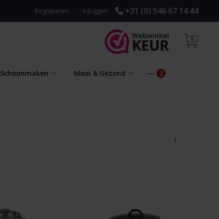
+31 (0) 546 67 14 44
Registreren
|
Inloggen
0
& Schoonmaken
Mooi & Gezond
1