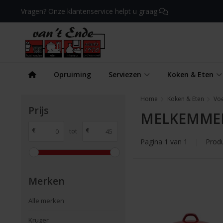
Vragen? Onze klantenservice helpt u graag
Opruiming
Serviezen
Koken & Eten
Home
Koken & Eten
Vo
Prijs
MELKEMME
€
€
tot
Pagina 1 van 1
|
Prod
Merken
Alle merken
Kruger