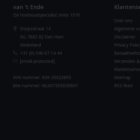
van 't Ende
Klantens
Dè huishoudspecialist sinds 1970
Over ons
Dorpsstraat 14
Algemene v
NL-7683 BJ Den Ham
Disclaimer
Nederland
Privacy Polic
+31 (0) 546 67 14 44
Betaalmeth
[email protected]
Verzenden &
Klantenservi
KVK nummer: KVK 05023895
Sitemap
btw-nummer: NL007355828B01
RSS-feed