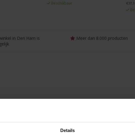
Beschikbaar
€37,1
Be
winkel in Den Ham is
Meer dan 8.000 producten
elijk
Details