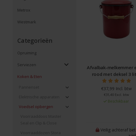
Metrox
Westmark
Categorieën
Opruiming
Serviezen
Afvalbak-melkemmer 
rood met deksel 3 li
Koken & Eten
Pannenset
€37,99 Incl. btw
€31,40 Excl. btw
Elektrische apparaten
Beschikbaar
Voedsel opbergen
Voorraaddoos Master
Seal en Clip & Close
Veilig achteraf be
Voorraaddozen Stora
aan