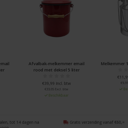
email
Afvalbak-melkemmer email
Melkemmer 1,
ter
rood met deksel 5 liter
€11,99
€39,99 Incl. btw
€9,91
Be
€33,05 Excl. btw
Beschikbaar
talen, tot 14 dagen na
Gratis verzending vanaf €60,=
koop