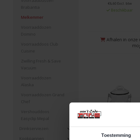
Voorraadbussen
€6,60 Excl. btw
Brabantia
Beschikbaar
Melkemmer
Voorraaddozen
Domino
Afhalen in onze 
Voorraaddoos Club
mog
Cuisine
Zwilling Fresh & Save
Vacuüm
Voorraaddozen
Alaska
Voorraaddozen Grand
Chef
Vershouddoos
Easyclip Mepal
Drinkserviezen
Toestemming
Kookpannen