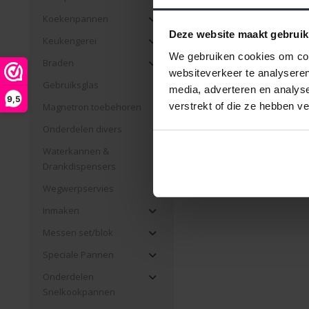
Koekenpannen
Deze website maakt gebruik
Keukengerei
Melkemmer Email 2,
We gebruiken cookies om cont
Braden
websiteverkeer te analyseren
€31,99 Incl. btw
Gebruiksglas
media, adverteren en analys
€26,44 Excl. btw
9,5
verstrekt of die ze hebben v
Magnetron toebehoren
Beschikbaar
Onderdelen divers
Waterkannen &
Drankdispensers
Wegwerpservies
Pagina 1 van 1
|
Produc
Inmaken
Messen set/blok
Speciale Pannen
Onderdelen
Snelkookpannen