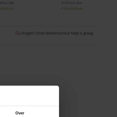
8 Excl. btw
€7,43 Excl. btw
schikbaar
Beschikbaar
Vragen? Onze klantenservice helpt u graag
Over