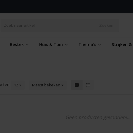
Zoeken
Bestek
Huis & Tuin
Thema's
Strijken 
ucten
12
Meest bekeken
Geen producten gevonden!...