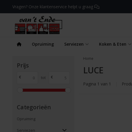
Vragen? Onze klantenservice helpt u graag
Opruiming
Serviezen
Koken & Eten
Home
Prijs
LUCE
€
€
tot
Pagina 1 van 1
|
Prod
Categorieën
Opruiming
Serviezen