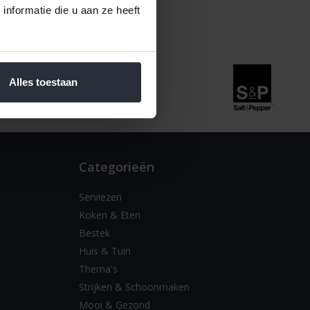
nformatie die u aan ze heeft
Alles toestaan
Categorieën
Serviezen
Koken & Eten
Bestek
Huis & Tuin
Thema's
Strijken & Schoonmaken
Mooi & Gezond