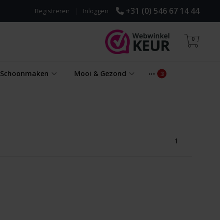
+31 (0) 546 67 14 44
Registreren
|
Inloggen
0
& Schoonmaken
Mooi & Gezond
1