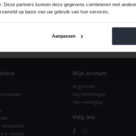
e. Deze partners kunnen deze gegevens combineren met andere i
erzameld op basis van uw gebruik van hun services.
Aanpassen
ervice
Mijn account
Registreren
oorwaarden
Mijn bestellingen
Mijn verlanglijst
y
Volg ons
oden
 retourneren
ce & Contact