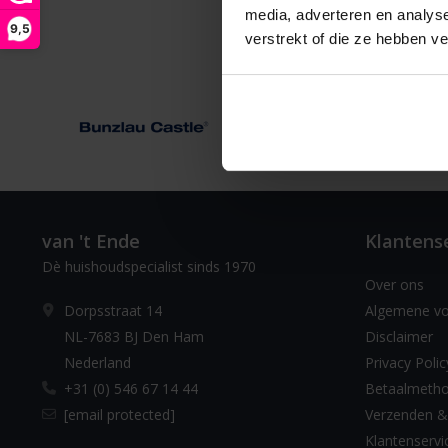
media, adverteren en analys
9,5
verstrekt of die ze hebben v
van 't Ende
Klantens
Dè huishoudspecialist sinds 1970
Over ons
Dorpsstraat 14
Algemene v
NL-7683 BJ Den Ham
Disclaimer
Nederland
Privacy Polic
+31 (0) 546 67 14 44
Betaalmeth
[email protected]
Verzenden &
Klantenservi