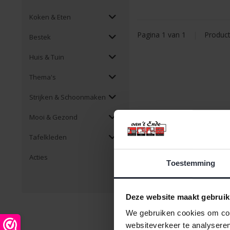
Koken & Eten
Pagina 1 van 1
|
Produc
Bestek
Huis & Tuin
Thema's
Strijken & Schoonmaken
Mooi & Gezond
Tafelkleden
Acties
Toestemming
Deze website maakt gebruik
We gebruiken cookies om cont
websiteverkeer te analyseren