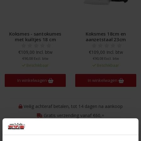
Koksmes - santokumes
Koksmes 18cm en
met kuiltjes 18 cm
aanzetstaal 23cm
€109,00 Incl. btw
€109,00 Incl. btw
€90,08 Excl. btw
€90,08 Excl. btw
Beschikbaar
Beschikbaar
In winkelwagen
In winkelwagen
Veilig achteraf betalen, tot 14 dagen na aankoop
Gratis verzending vanaf €60,=
Eenvoudig retour, 30 dagen bedenktijd