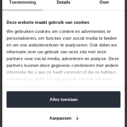
Toestemming
Details
Over
Naam oplopend
1
Categorieomschrijving – ZWILLING Pro
Deze website maakt gebruik van cookies
De ZWILLING Pro-serie biedt messen van uitzonderlijke
We gebruiken cookies om content en advertenties te
kwaliteit die vakmanschap, innovatie en traditie
personaliseren, om functies voor social media te bieden
combineren. Deze messen zijn ontworpen voor zowel
en om ons websiteverkeer te analyseren. Ook delen we
professionele chefs als ambitieuze thuiskoks die rekenen
informatie over uw gebruik van onze site met onze
op precisie en duurzaamheid. Elk mes uit de Pro-lijn is
gesmeed uit staal met een speciale formule en FRIODUR-
partners voor social media, adverteren en analyse. Deze
ijsgehard voor maximale hardheid, flexibiliteit en
partners kunnen deze gegevens combineren met andere
corrosiebestendigheid. Het karakteristieke ontwerp met
informatie die u aan ze heeft verstrekt of die ze hebben
ergonomisch handvat en Pro Touch bolster zorgt voor
verzameld op basis van uw gebruik van hun services.
perfecte balans en volledige controle tijdens het snijden.
De collectie omvat een breed assortiment messen,
waaronder chef’s knives, santoku’s, hakmessen en
universeelmessen – elk ontworpen voor optimale prestaties
Alles toestaan
bij specifieke snijtechnieken. Dankzij de razorscherpe
afwerking en de hoogwaardige materialen snijden de
messen moeiteloos door vlees, vis, groenten en kruiden.
Aanpassen
Met de ZWILLING Pro-serie haal je tijdloos design en
absolute topkwaliteit in huis, geschikt voor zowel dagelijkse