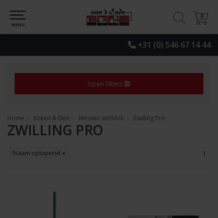
0
0
MENU
+31 (0) 546 67 14 44
Open filters
Home
Koken & Eten
Messen set/blok
Zwilling Pro
ZWILLING PRO
Naam oplopend
1