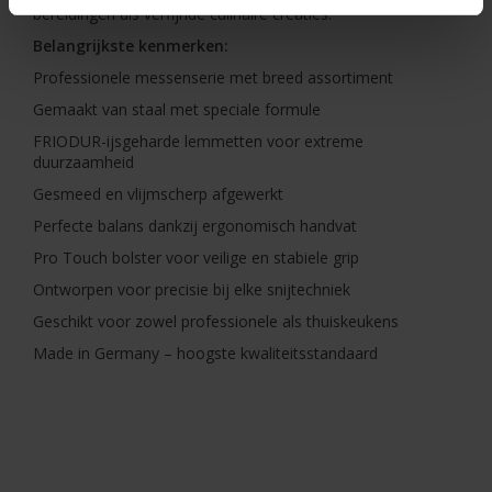
bereidingen als verfijnde culinaire creaties.
Belangrijkste kenmerken:
Professionele messenserie met breed assortiment
Gemaakt van staal met speciale formule
FRIODUR-ijsgeharde lemmetten voor extreme
duurzaamheid
Gesmeed en vlijmscherp afgewerkt
Perfecte balans dankzij ergonomisch handvat
Pro Touch bolster voor veilige en stabiele grip
Ontworpen voor precisie bij elke snijtechniek
Geschikt voor zowel professionele als thuiskeukens
Made in Germany – hoogste kwaliteitsstandaard