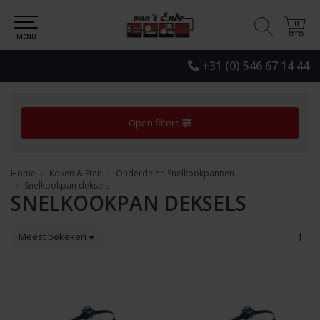
0
0
MENU
+31 (0) 546 67 14 44
Open filters
Home
Koken & Eten
Onderdelen Snelkookpannen
Snelkookpan deksels
SNELKOOKPAN DEKSELS
Meest bekeken
1