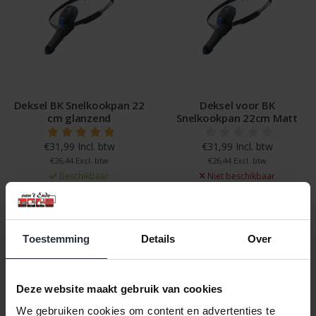
Deksel BK Snelkookpan 22
Deksel voor BK
cm glanzend
Snelkookpan 22cm Matt
€31,99 Incl. btw
€31,99 Incl. btw
€26,44 Excl. btw
€26,44 Excl. btw
Beschikbaar
Niet beschikbaar
In winkelwagen
Niet beschikbaar
Toestemming
Details
Over
Veilig achteraf betalen, tot 14 dagen na aankoop
Gratis verzending vanaf €60,=
Deze website maakt gebruik van cookies
Eenvoudig retour, 30 dagen bedenktijd
We gebruiken cookies om content en advertenties te