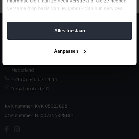
informatie die u aan ze heeft verstrekt of die ze hebben
verzameld op basis van uw gebruik van hun services.
van 't Ende
Alles toestaan
Dè huishoudspecialist sinds 1970
Dorpsstraat 14
Aanpassen
NL-7683 BJ Den Ham
Nederland
+31 (0) 546 67 14 44
[email protected]
KVK nummer: KVK 05023895
btw-nummer: NL007355828B01