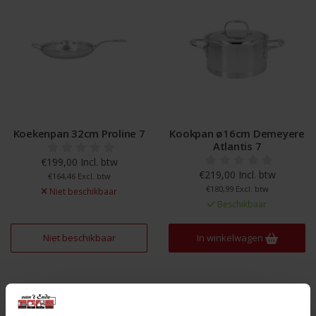
Koekenpan 32cm Proline 7
Kookpan ø16cm Demeyere
Atlantis 7
€199,00 Incl. btw
€219,00 Incl. btw
€164,46 Excl. btw
€180,99 Excl. btw
Niet beschikbaar
Beschikbaar
Niet beschikbaar
In winkelwagen