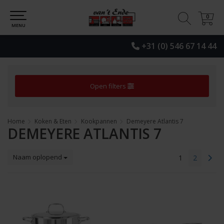
0
0
MENU
+31 (0) 546 67 14 44
Open filters
Home
Koken & Eten
Kookpannen
Demeyere Atlantis 7
DEMEYERE ATLANTIS 7
Naam oplopend
1
2