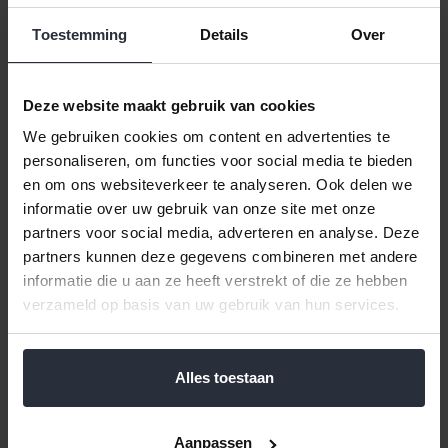
Toestemming
Details
Over
Deze website maakt gebruik van cookies
We gebruiken cookies om content en advertenties te
personaliseren, om functies voor social media te bieden
Kookpan ø18cm Demeyere
Kookpan ø20cm Demeyere
Atlantis 7
Atlantis 7
en om ons websiteverkeer te analyseren. Ook delen we
informatie over uw gebruik van onze site met onze
€249,00 Incl. btw
€269,00 Incl. btw
partners voor social media, adverteren en analyse. Deze
€205,79 Excl. btw
€222,31 Excl. btw
partners kunnen deze gegevens combineren met andere
Beschikbaar
Beschikbaar
informatie die u aan ze heeft verstrekt of die ze hebben
verzameld op basis van uw gebruik van hun services.
In winkelwagen
In winkelwagen
Alles toestaan
Aanpassen