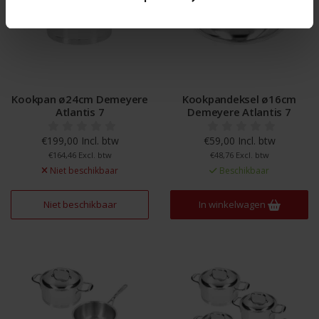
Kookpan ø24cm Demeyere
Kookpandeksel ø16cm
Atlantis 7
Demeyere Atlantis 7
€199,00 Incl. btw
€59,00 Incl. btw
€164,46 Excl. btw
€48,76 Excl. btw
Niet beschikbaar
Beschikbaar
Niet beschikbaar
In winkelwagen