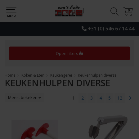
0
0
MENU
+31 (0) 546 67 14 44
Open filters
Home
Koken & Eten
Keukengerei
Keukenhulpen diverse
KEUKENHULPEN DIVERSE
Meest bekeken
1
2
3
4
5
12