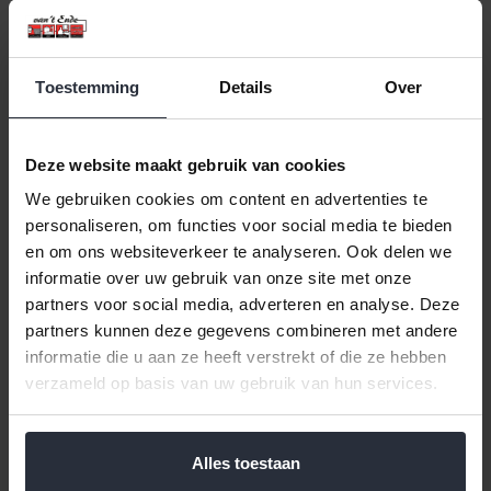
Toestemming
Details
Over
Deze website maakt gebruik van cookies
Zuurkoolstamper -
Vleeshamer RVS
Aardappelstamper 27,5cm
We gebruiken cookies om content en advertenties te
beukenhout
€29,99 Incl. btw
personaliseren, om functies voor social media te bieden
€24,79 Excl. btw
en om ons websiteverkeer te analyseren. Ook delen we
€4,99 Incl. btw
Beschikbaar
informatie over uw gebruik van onze site met onze
€4,12 Excl. btw
Beschikbaar
partners voor social media, adverteren en analyse. Deze
partners kunnen deze gegevens combineren met andere
In winkelwagen
In winkelwagen
informatie die u aan ze heeft verstrekt of die ze hebben
verzameld op basis van uw gebruik van hun services.
Alles toestaan