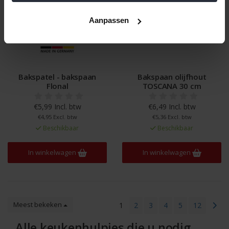
Aanpassen
Bakspatel - bakspaan
Bakspaan olijfhout
Flonal
TOSCANA 30 cm
€5,99 Incl. btw
€6,49 Incl. btw
€4,95 Excl. btw
€5,36 Excl. btw
Beschikbaar
Beschikbaar
In winkelwagen
In winkelwagen
Meest bekeken
1
2
3
4
5
12
Alle keukenhulpjes die u nodig