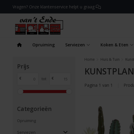
Vragen? Onze klantenservice helpt u graag
Opruiming
Serviezen
Koken & Eten
Home
Huis & Tuin
Kuns
Prijs
KUNSTPLA
€
€
tot
Pagina 1 van 1
|
Prod
Categorieën
Opruiming
Serviezen