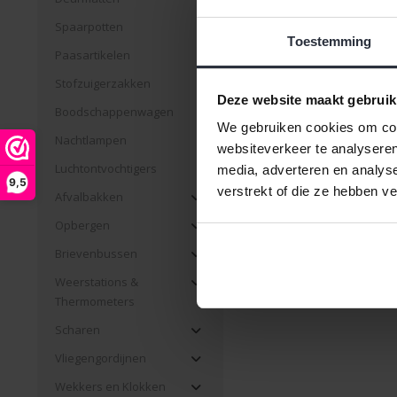
Spaarpotten
Toestemming
Paasartikelen
Stofzuigerzakken
Deze website maakt gebruik
Boodschappenwagen
We gebruiken cookies om cont
Nachtlampen
websiteverkeer te analyseren
Luchtontvochtigers
media, adverteren en analys
9,5
verstrekt of die ze hebben v
Afvalbakken
Opbergen
Brievenbussen
Weerstations &
Thermometers
Scharen
Vliegengordijnen
Wekkers en Klokken