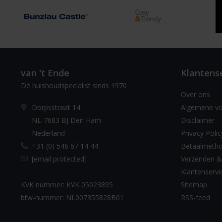
van 't Ende
Klantens
Dè huishoudspecialist sinds 1970
Over ons
Dorpsstraat 14
Algemene v
NL-7683 BJ Den Ham
Disclaimer
Nederland
Privacy Polic
+31 (0) 546 67 14 44
Betaalmeth
[email protected]
Verzenden &
Klantenservi
KVK nummer: KVK 05023895
Sitemap
btw-nummer: NL007355828B01
RSS-feed