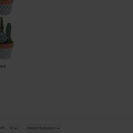
pot
ten
12
Meest bekeken