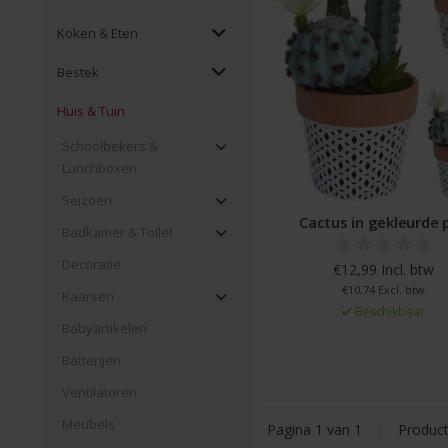
Koken & Eten
Bestek
Huis & Tuin
Schoolbekers &
Lunchboxen
Seizoen
Cactus in gekleurde 
Badkamer & Toilet
Decoratie
€12,99 Incl. btw
€10,74 Excl. btw
Kaarsen
Beschikbaar
Babyartikelen
Batterijen
Ventilatoren
Meubels
Pagina 1 van 1
|
Produc