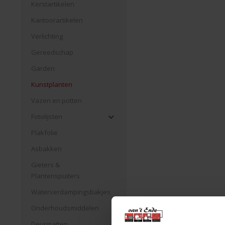
Kerstartikelen
Kantoorartikelen
Verlichting
Gereedschap
Garden
Kunstplanten
Vazen en potten
Fotolijsten
Plakfolie
Asbakken
Gieters &
Plantenspuiters
Waterverdampingsbakjes
Onderhoudsmiddelen
Deurmatten