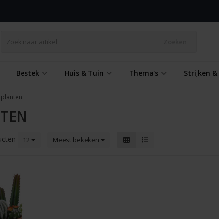
Zoeken
Bestek
Huis & Tuin
Thema's
Strijken 
tplanten
NTEN
ucten
12
Meest bekeken