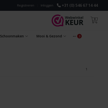
+31 (0) 546 67 14 44
Registreren
|
Inloggen
0
& Schoonmaken
Mooi & Gezond
1