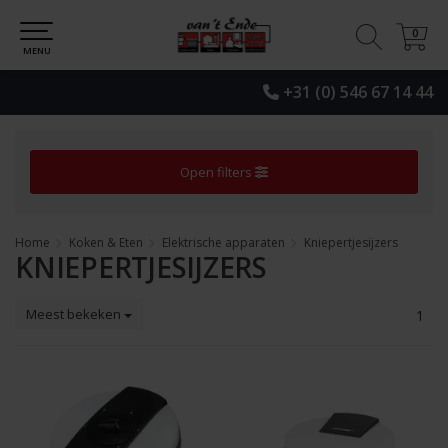
0
0
MENU
+31 (0) 546 67 14 44
Open filters
Home
Koken & Eten
Elektrische apparaten
Kniepertjesijzers
KNIEPERTJESIJZERS
Meest bekeken
1