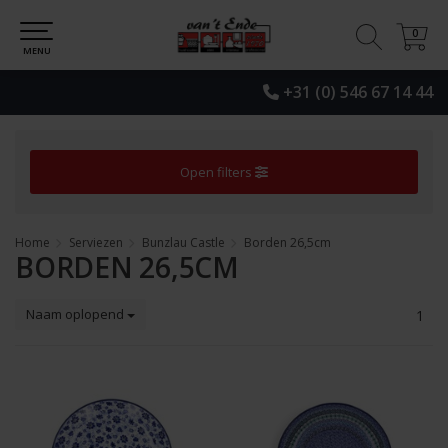
0
0
MENU
+31 (0) 546 67 14 44
Open filters
Home
Serviezen
Bunzlau Castle
Borden 26,5cm
BORDEN 26,5CM
Naam oplopend
1