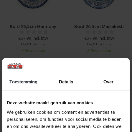
Bord 26,5cm Harmony
Bord 26,5cm Marrakesh
€57,99 Incl. btw
€57,99 Incl. btw
€47,93 Excl. btw
€47,93 Excl. btw
Beschikbaar
Beschikbaar
In winkelwagen
In winkelwagen
Toestemming
Details
Over
Veilig achteraf betalen, tot 14 dagen na aankoop
Gratis verzending vanaf €60,=
Deze website maakt gebruik van cookies
Eenvoudig retour, 30 dagen bedenktijd
We gebruiken cookies om content en advertenties te
personaliseren, om functies voor social media te bieden
en om ons websiteverkeer te analyseren. Ook delen we