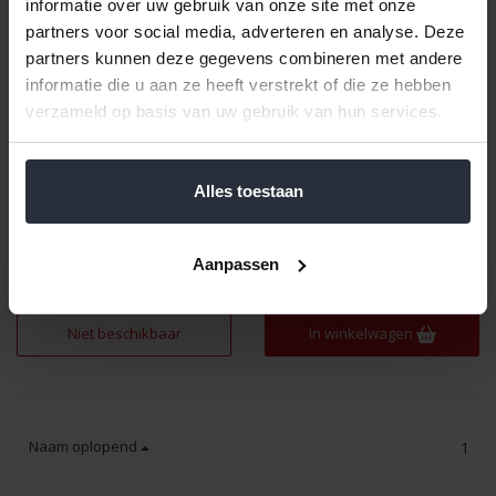
informatie over uw gebruik van onze site met onze
partners voor social media, adverteren en analyse. Deze
partners kunnen deze gegevens combineren met andere
informatie die u aan ze heeft verstrekt of die ze hebben
verzameld op basis van uw gebruik van hun services.
Bord 26,5cm Spring Hill
Bord 26,5cm Summer Wind
Alles toestaan
€57,99 Incl. btw
€57,99 Incl. btw
€47,93 Excl. btw
€47,93 Excl. btw
Aanpassen
Niet beschikbaar
Beschikbaar
Niet beschikbaar
In winkelwagen
Naam oplopend
1