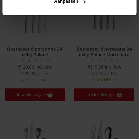
Aanpassen
Bestekset 6 persoons 24
Bestekset 6 persoons 24
delig Palace
delig Palace Martellato
€129,00 Incl. btw
€119,95 Incl. btw
€106,61 Excl. btw
€99,13 Excl. btw
Beschikbaar
Beschikbaar
In winkelwagen
In winkelwagen