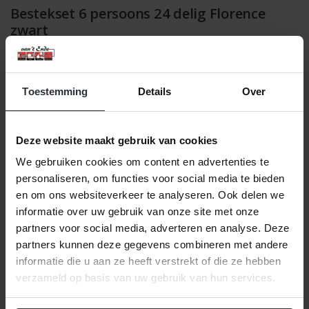
Bestekset 6 persoons 24 delig Florence
zwart
Voor de gehele bestek collectie van Pintinox, klik hier.
Samenstelling:
Toestemming
Details
Over
6x Tafelvork
6x Tafelmes
6x Tafellepel
Deze website maakt gebruik van cookies
6x Koffielepel
We gebruiken cookies om content en advertenties te
Deze cassette onderdelen zijn gemaakt van roestvrij 18/10 staal
personaliseren, om functies voor social media te bieden
met een zwarte hoogglans afwerking. Het bestek is geschikt om
en om ons websiteverkeer te analyseren. Ook delen we
gereinigd te worden in de vaatwasser. Met deze
informatie over uw gebruik van onze site met onze
basissamenstelling heeft u het minimale in huis om met 6
partners voor social media, adverteren en analyse. Deze
personen tegelijk te tafelen. Het bestek heeft een elegant, dun
partners kunnen deze gegevens combineren met andere
en conisch design waardoor dit het pronkstuk van een gedekte
informatie die u aan ze heeft verstrekt of die ze hebben
tafel word.
verzameld op basis van uw gebruik van hun services.
Het bestek word geleverd in een cadeau verpakking en is dus
ook leuk om te schenken.