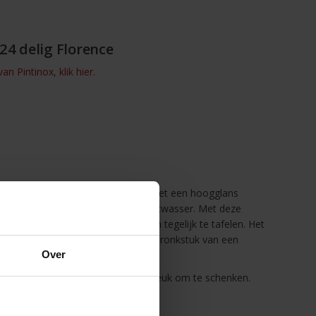
24 delig Florence
n Pintinox, klik hier.
gemaakt van roestvrij 18/10 staal met een hoogglans
kt om gereinigd te worden in de vaatwasser. Met deze
inimale in huis om met 6 personen tegelijk te tafelen. Het
n conisch design waardoor dit het pronkstuk van een
Over
 cadeau verpakking en is dus ook leuk om te schenken.