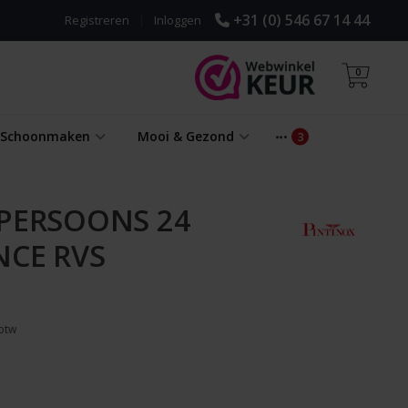
+31 (0) 546 67 14 44
Registreren
|
Inloggen
0
& Schoonmaken
Mooi & Gezond
 PERSOONS 24
NCE RVS
 btw