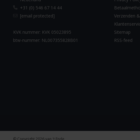
+31 (0) 546 67 14 44
Betaalmeth
[email protected]
Verzenden &
Klantenservi
KVK nummer: KVK 05023895
Sitemap
btw-nummer: NL007355828B01
RSS-feed
© Copyright 2026 van 't Ende