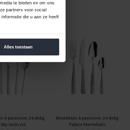
 media te bieden en om ons
ze partners voor social
nformatie die u aan ze heeft
Alles toestaan
t 6 persoons 24 delig
Bestekset 6 persoons 24 delig
Sky Satin rvs
Palace Martellato