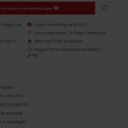
Toevoegen aan winkelwagen
 14 dagen na
Gratis verzending vanaf €60,=
Eenvoudig retour, 30 dagen bedenktijd
en Ham is
Meer dan 8.000 producten
Vragen? Onze klantenservice helpt u
graag
Pintinox
PX-26007091
8007163280791
Op voorraad
1-3 werkdagen