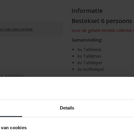
Informatie
Bestekset 6 persoons 
ven van een review
Voor de gehele bestek collectie va
Samenstelling:
6x Tafelvork
6x Tafelmes
6x Tafellepel
6x Koffielepel
/
Afdrukken
Deze cassette onderdelen zijn 
afwerking. Het bestek is geschi
basissamenstelling heeft u het m
bestek heeft een elegant, dun e
gedekte tafel word.
Details
Het bestek word geleverd in een
 van cookies