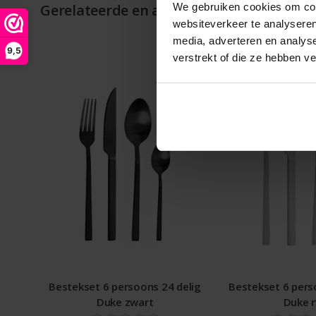
Gerelateerde en alternatieve producten
We gebruiken cookies om cont
websiteverkeer te analyseren
media, adverteren en analys
9,5
verstrekt of die ze hebben v
Bestekset 6 persoons 24 delig
Bestekset 6 pers
Duke zwart
Duke r