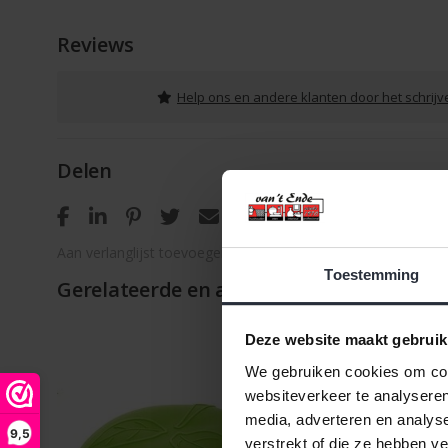
Reviews
Help ons en andere klanten door het schrij
Delen
Aan verlanglijst toevoegen
/
Toevoegen om te vergelijken
Toestemming
Gerelateerde en alternatieve producten
Deze website maakt gebruik
We gebruiken cookies om cont
websiteverkeer te analyseren
media, adverteren en analys
9,5
verstrekt of die ze hebben v