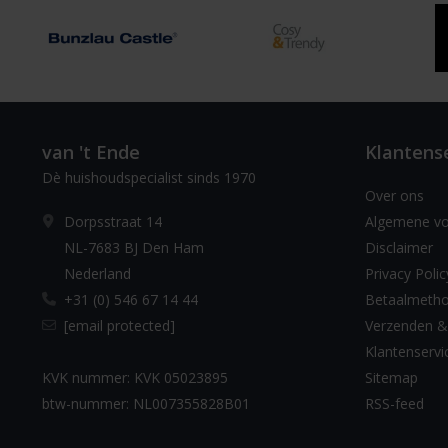
van 't Ende
Klantens
Dè huishoudspecialist sinds 1970
Over ons
Dorpsstraat 14
Algemene v
NL-7683 BJ Den Ham
Disclaimer
Nederland
Privacy Polic
+31 (0) 546 67 14 44
Betaalmeth
[email protected]
Verzenden &
Klantenservi
KVK nummer: KVK 05023895
Sitemap
btw-nummer: NL007355828B01
RSS-feed