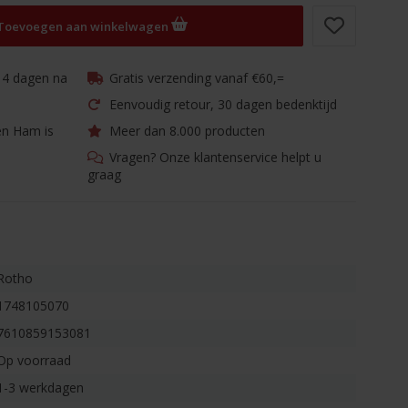
Toevoegen aan winkelwagen
 14 dagen na
Gratis verzending vanaf €60,=
Eenvoudig retour, 30 dagen bedenktijd
en Ham is
Meer dan 8.000 producten
Vragen? Onze klantenservice helpt u
graag
Rotho
1748105070
7610859153081
Op voorraad
1-3 werkdagen