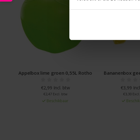
x lime groen 0,55L Rotho
Bananenbox geel Westmark
€2,99 Incl. btw
€3,99 Incl. btw
€2,47 Excl. btw
€3,30 Excl. btw
Beschikbaar
Beschikbaar