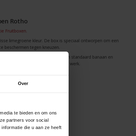
oen Rotho
tie Fruitboxen.
isse limegroene kleur. De box is speciaal ontworpen om een
 te beschermen tegen kneuzen.
x 5 cm is er genoeg ruimte voor een standaard banaan en
andig voor onderweg, naar school of werk.
Over
 media te bieden en om ons
ze partners voor social
nformatie die u aan ze heeft