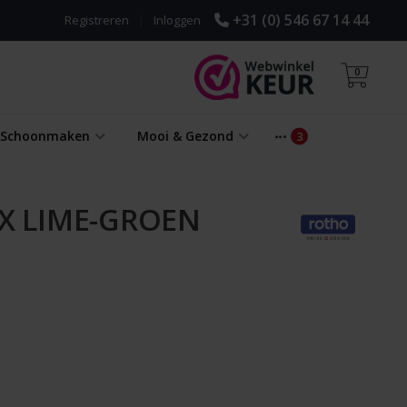
+31 (0) 546 67 14 44
Registreren
|
Inloggen
0
& Schoonmaken
Mooi & Gezond
 LIME-GROEN