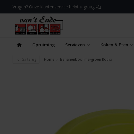
Vragen? Onze klantenservice helpt u graag
Opruiming
Serviezen
Koken & Eten
Ga terug
Home
Bananenbox lime-groen Rotho