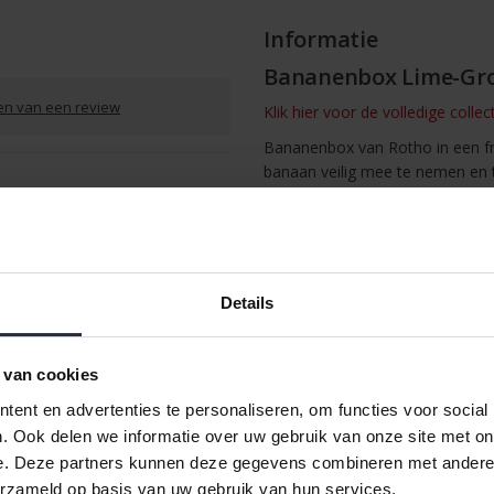
Informatie
Bananenbox Lime-Gr
ven van een review
Klik hier voor de volledige collec
Bananenbox van Rotho in een fr
banaan veilig mee te nemen en
Met een formaat van 24,5 x 12 
past hij makkelijk in een tas. H
/
Afdrukken
Details
 van cookies
ent en advertenties te personaliseren, om functies voor social
. Ook delen we informatie over uw gebruik van onze site met on
e. Deze partners kunnen deze gegevens combineren met andere i
erzameld op basis van uw gebruik van hun services.