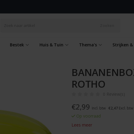
Zoeken
Bestek
Huis & Tuin
Thema's
Strijken 
BANANENBOX
ROTHO
0 Review(s)
€
2,99
Incl. btw
€2,47
Excl. btw
Op voorraad
Lees meer