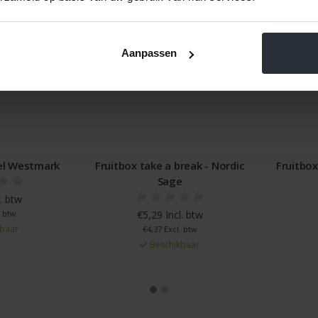
Aanpassen
Fruitbox take a break - Nordic
Fruitbox take a break - 
Sage
Black
€5,29 Incl. btw
€5,29 Incl. btw
€4,37 Excl. btw
€4,37 Excl. btw
Beschikbaar
Beschikbaar