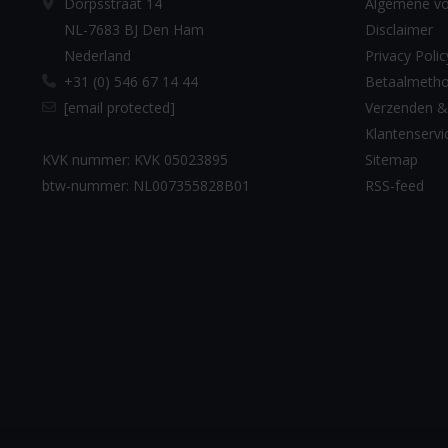
Dorpsstraat 14
Algemene v
NL-7683 BJ Den Ham
Disclaimer
Nederland
Privacy Polic
+31 (0) 546 67 14 44
Betaalmeth
[email protected]
Verzenden &
Klantenservi
KVK nummer: KVK 05023895
Sitemap
btw-nummer: NL007355828B01
RSS-feed