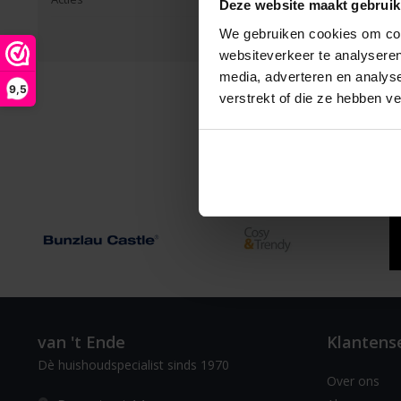
Pagina 1 van 1
|
Produc
Deze website maakt gebruik
We gebruiken cookies om cont
websiteverkeer te analyseren
media, adverteren en analys
9,5
verstrekt of die ze hebben v
van 't Ende
Klantens
Dè huishoudspecialist sinds 1970
Over ons