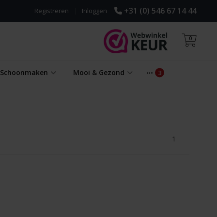
+31 (0) 546 67 14 44
Registreren
|
Inloggen
0
& Schoonmaken
Mooi & Gezond
1