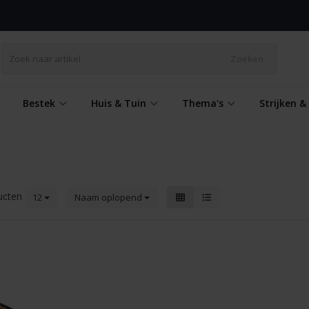
Zoeken
Bestek
Huis & Tuin
Thema's
Strijken 
ucten
12
Naam oplopend