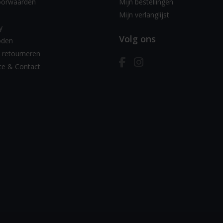
oorwaarden
Mijn bestellingen
Mijn verlanglijst
y
Volg ons
oden
 retourneren
ce & Contact