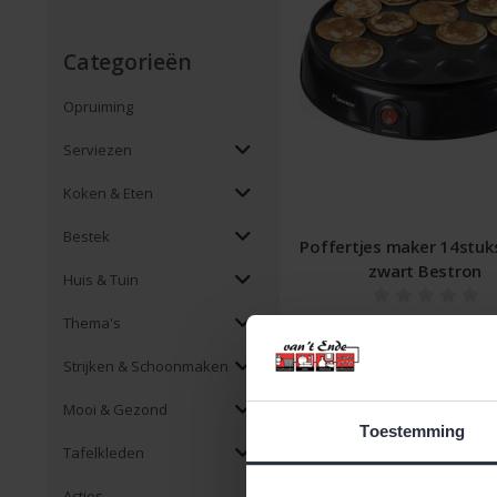
Categorieën
Opruiming
Serviezen
Koken & Eten
Bestek
Poffertjes maker 14stu
zwart Bestron
Huis & Tuin
€26,99 Incl. btw
Thema's
€22,31 Excl. btw
Strijken & Schoonmaken
Beschikbaar
Mooi & Gezond
Toestemming
Tafelkleden
Acties