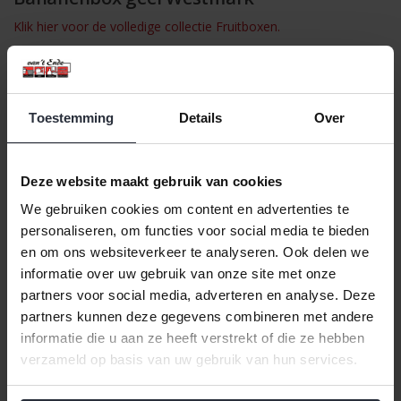
Klik hier voor de volledige collectie Fruitboxen.
Deze bananendoos van Westmark is een handige manier om
een banaan veilig mee te nemen. De stevige doos beschermt de
banaan tegen pletten, waardoor hij ideaal is voor onderweg,
naar werk, school of tijdens een reis.
Toestemming
Details
Over
De box heeft een eenvoudige kliksluiting en is dankzij de
openingen aan de zijkant makkelijk te openen. Ventilatiegaten
Deze website maakt gebruik van cookies
aan beide zijden zorgen voor luchtcirculatie, zodat de banaan
langer vers blijft. Door de universele maat passen de meeste
We gebruiken cookies om content en advertenties te
bananen er goed in.
personaliseren, om functies voor social media te bieden
De bananenbox is gemaakt van licht en stevig kunststof en is
en om ons websiteverkeer te analyseren. Ook delen we
BPA-vrij. Na gebruik kan hij gewoon in de vaatwasser.
informatie over uw gebruik van onze site met onze
partners voor social media, adverteren en analyse. Deze
Specificaties:
partners kunnen deze gegevens combineren met andere
Afmetingen: 23,5 x 13,9 x 5,2 cm (LxBxH)
informatie die u aan ze heeft verstrekt of die ze hebben
Materiaal: Kunststof (PP)
verzameld op basis van uw gebruik van hun services.
BPA-vrij
Vaatwasserbestendig