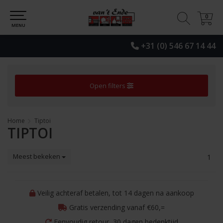
0
0
MENU
+31 (0) 546 67 14 44
Open filters
Home
Tiptoi
TIPTOI
Meest bekeken
1
Veilig achteraf betalen, tot 14 dagen na aankoop
Gratis verzending vanaf €60,=
Eenvoudig retour, 30 dagen bedenktijd