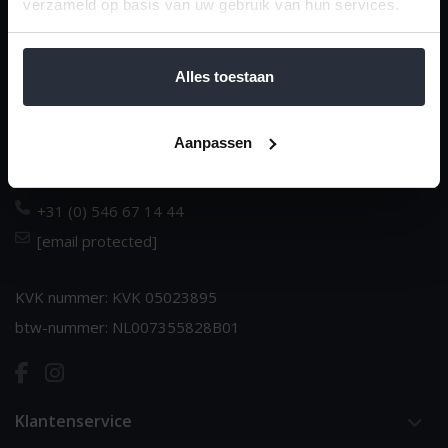
verzameld op basis van uw gebruik van hun services.
van 't Ende
Dè huishoudspecialist sinds 1970
Alles toestaan
Dorpsstraat 14
Aanpassen
NL-7683 BJ Den Ham
Nederland
+31 (0) 546 67 14 44
[email protected]
KVK nummer: KVK 05023895
btw-nummer: NL007355828B01
Klantenservice