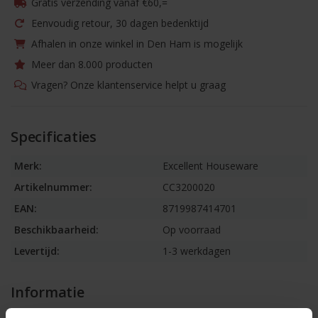
Gratis verzending vanaf €60,=
Eenvoudig retour, 30 dagen bedenktijd
Afhalen in onze winkel in Den Ham is mogelijk
Meer dan 8.000 producten
Vragen? Onze klantenservice helpt u graag
Specificaties
Merk:
Excellent Houseware
Artikelnummer:
CC3200020
EAN:
8719987414701
Beschikbaarheid:
Op voorraad
Levertijd:
1-3 werkdagen
Informatie
Aspergepan Ø16 cm met glazen deksel