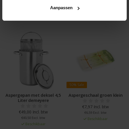
Aanpassen
Gerelateerde en alternatieve producten
50%
Sale
Aspergepan met deksel 4,5
Aspergeschaal groen klein
Liter demeyere
€7,97 Incl. btw
€49,00 Incl. btw
€6,59 Excl. btw
€40,50 Excl. btw
Beschikbaar
Beschikbaar