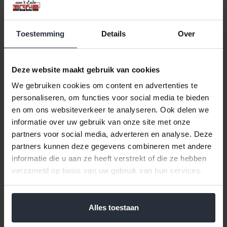
Klik hier voor de volledige collectie van Aspergepannen.
Deze aspergepan van het merk Exelent Houseware heeft een
Toestemming
Details
Over
diamer van 16 cm, ook is deze 21 cm hoog. Doordat de
asparges in een mandje zitten is afgieten niet nodig en kunnen
de asperges zodra ze gaar zijn direct serveren. Doordat de pan
Deze website maakt gebruik van cookies
een glazen deksel heeft kan er gemakkelijk gezien worden of de
We gebruiken cookies om content en advertenties te
asperges klaar zijn. Geschikt voor gas, elektrisch, keramisch,
personaliseren, om functies voor social media te bieden
halogeen, inductie en oven.
en om ons websiteverkeer te analyseren. Ook delen we
De mand is uitneembaar en heeft een diameter van 14.5 en een
informatie over uw gebruik van onze site met onze
hoogte van 19 cm.
partners voor social media, adverteren en analyse. Deze
Het reinigen van de pan is zeer gemakkelijk want de pan, de
partners kunnen deze gegevens combineren met andere
mand en de deksel kunnen gewoon in de vaatwasser.
informatie die u aan ze heeft verstrekt of die ze hebben
verzameld op basis van uw gebruik van hun services.
Reviews
Alles toestaan
Help ons en andere klanten door het schrijven van een review