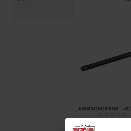
Bezemsteel metaal 130c
€4,49 Incl. btw
€3,71 Excl. btw