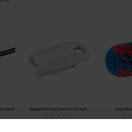
m Rival
Nagelborstel kunststof wit
Ragebo
€2,49 Incl. btw
€9,99
€2,06 Excl. btw
€8,26