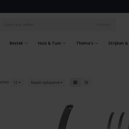
Zoeken
Bestek
Huis & Tuin
Thema's
Strijken 
ucten
12
Naam oplopend