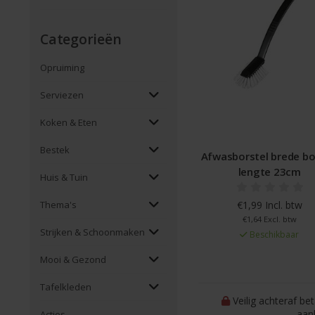
Categorieën
Opruiming
Serviezen
Koken & Eten
Bestek
Afwasborstel brede bo
lengte 23cm
Huis & Tuin
€1,99 Incl. btw
Thema's
€1,64 Excl. btw
Strijken & Schoonmaken
Beschikbaar
Mooi & Gezond
Tafelkleden
Veilig achteraf be
aan
Acties