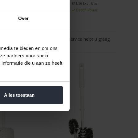
schikbaar
€11,56 Excl. btw
Beschikbaar
Over
Vragen? Onze klantenservice helpt u graag
 media te bieden en om ons
ze partners voor social
nformatie die u aan ze heeft
Alles toestaan