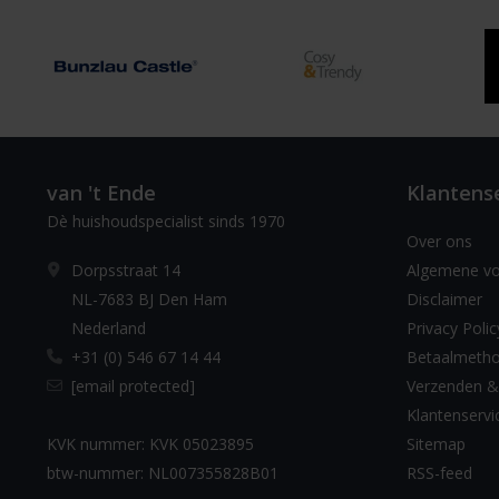
van 't Ende
Klantens
Dè huishoudspecialist sinds 1970
Over ons
Dorpsstraat 14
Algemene v
NL-7683 BJ Den Ham
Disclaimer
Nederland
Privacy Polic
+31 (0) 546 67 14 44
Betaalmeth
[email protected]
Verzenden &
Klantenservi
KVK nummer: KVK 05023895
Sitemap
btw-nummer: NL007355828B01
RSS-feed