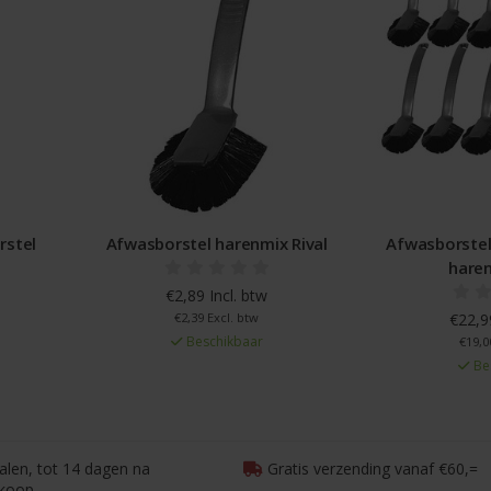
rstel
Afwasborstel harenmix Rival
Afwasborstel
haren
€2,89 Incl. btw
€2,39 Excl. btw
€22,99
Beschikbaar
€19,0
Be
talen, tot 14 dagen na
Gratis verzending vanaf €60,=
koop