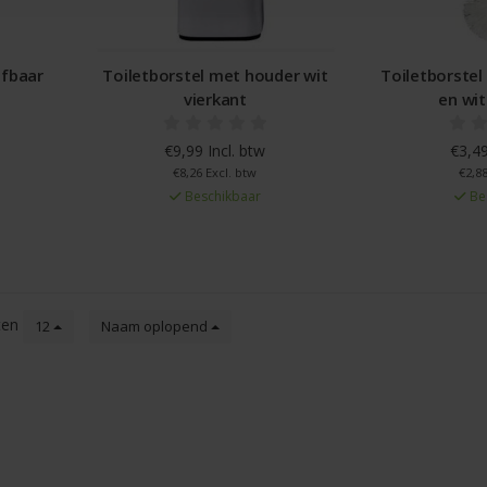
ifbaar
Toiletborstel met houder wit
Toiletborstel
vierkant
en wit
€9,99 Incl. btw
€3,49
€8,26 Excl. btw
€2,88
Beschikbaar
Be
ten
12
Naam oplopend