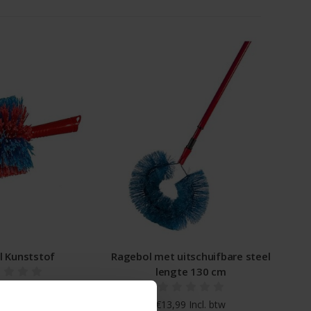
l Kunststof
Ragebol met uitschuifbare steel
lengte 130 cm
 Incl. btw
 Excl. btw
€13,99 Incl. btw