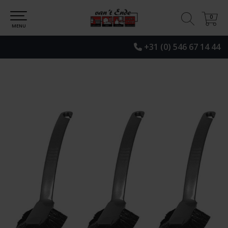
0
0
MENU
+31 (0) 546 67 14 44