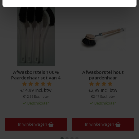
Afwasborstels 100%
Afwasborstel hout
Paardenhaar set van 4
paardenhaar
€14,99 Incl. btw
€2,99 Incl. btw
€12,39 Excl. btw
€2,47 Excl. btw
Beschikbaar
Beschikbaar
In winkelwagen
In winkelwagen