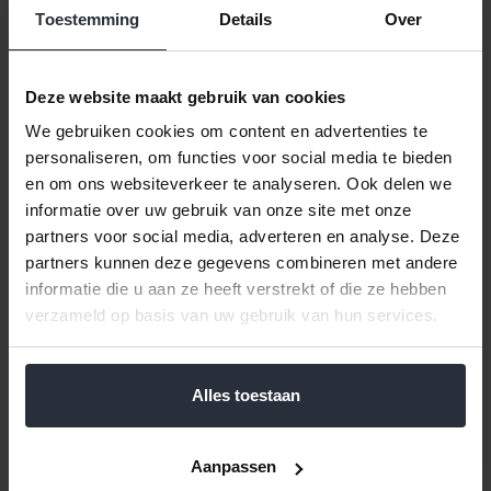
Afwasborstel set van 3 stuks harenmix
Toestemming
Details
Over
Rival
Klik hier voor de volledige collectie van Afwasborstels.
Deze website maakt gebruik van cookies
Borstel bestaat uit paardenhaar en kunststof haren
We gebruiken cookies om content en advertenties te
Zeer geschikt voor glazen
personaliseren, om functies voor social media te bieden
Kan grote hitte verdragen en gaat daardoor lang mee
en om ons websiteverkeer te analyseren. Ook delen we
informatie over uw gebruik van onze site met onze
partners voor social media, adverteren en analyse. Deze
partners kunnen deze gegevens combineren met andere
Reviews
informatie die u aan ze heeft verstrekt of die ze hebben
verzameld op basis van uw gebruik van hun services.
Help ons en andere klanten door het schrijven van een review
Alles toestaan
Gerelateerde en alternatieve producten
Aanpassen