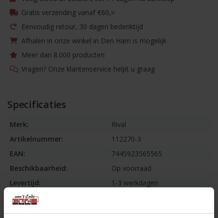
Gratis verzending vanaf €60,=
Eenvoudig retour, 30 dagen bedenktijd
Afhalen in onze winkel in Den Ham is mogelijk
Meer dan 8.000 producten
Vragen? Onze klantenservice helpt u graag
Specificaties
Merk:
Rival
Artikelnummer:
112270-3
EAN:
7445923565565
Beschikbaarheid:
Op voorraad
Levertijd:
1-3 werkdagen
Informatie