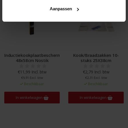
Aanpassen
Inductiekookplaatbeschermer
Kook/Braadzakken 10-
48x58cm Nostik
stuks 25X38cm
€11,99 Incl. btw
€2,79 Incl. btw
€9,91 Excl. btw
€2,31 Excl. btw
Beschikbaar
Beschikbaar
In winkelwagen
In winkelwagen