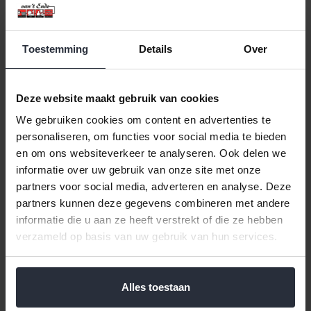
Toestemming
Details
Over
Deze website maakt gebruik van cookies
We gebruiken cookies om content en advertenties te
personaliseren, om functies voor social media te bieden
Herbruikbaar Airfryer
Herbruikbaar Airfryer
beschermfolie rond set 2
beschermfolie vierkant set
en om ons websiteverkeer te analyseren. Ook delen we
stuks
2 stuks
informatie over uw gebruik van onze site met onze
partners voor social media, adverteren en analyse. Deze
€8,99 Incl. btw
€8,99 Incl. btw
partners kunnen deze gegevens combineren met andere
€7,43 Excl. btw
€7,43 Excl. btw
informatie die u aan ze heeft verstrekt of die ze hebben
Beschikbaar
Beschikbaar
verzameld op basis van uw gebruik van hun services.
In winkelwagen
In winkelwagen
Alles toestaan