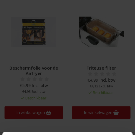
Beschermfolie voor de
Friteuse filter
Airfryer
€4,99 Incl. btw
€5,99 Incl. btw
€4,12 Excl. btw
€4,95 Excl. btw
Beschikbaar
Beschikbaar
In winkelwagen
In winkelwagen