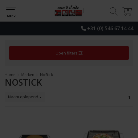
0
0
MENU
+31 (0) 546 67 14 44
Open filters
Home
Merken
NoStick
NOSTICK
Naam oplopend
1