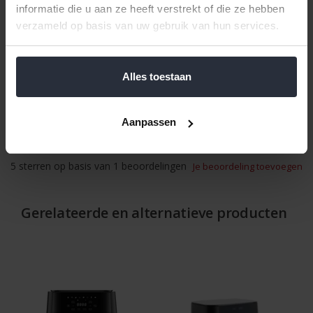
informatie die u aan ze heeft verstrekt of die ze hebben
Gewicht per set: 58 gram
verzameld op basis van uw gebruik van hun services.
Oorsprong: België
Reviews
Alles toestaan
Door San
Aanpassen
Top, houdt de Airfryer schoon
Geplaatst op 21-11-2025
5
sterren op basis van
1
beoordelingen
Je beoordeling toevoegen
Gerelateerde en alternatieve producten