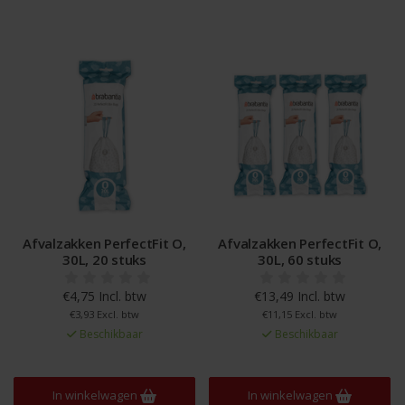
erfectFit O,
Afvalzakken PerfectFit O,
Afvalzakken Per
 stuks
30L, 60 stuks
30L, 400 s
cl. btw
€13,49 Incl. btw
€84,99 Incl
l. btw
€11,15 Excl. btw
€70,24 Excl.
ikbaar
Beschikbaar
Beschikb
wagen
In winkelwagen
In winkelwa