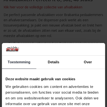
Klik hier voor de volledige collectie van afvalbakken
De perfect passende afvalzakken voor Brabantia pedaalemmers
en afvalverzamelaars. De dispenser-pack werkt als een
tissueverpakking. Je pakt een nieuwe afvalzak beet en trekt hem
er zo uit; de afvalzakken zitten niet aan elkaar vast, zoals bij de
meeste afvalzakken op een rol.
Perfect passend - afgestemd op Brabantia pedaalemmers en
afvalverzamelaars
Met handige trekbandsluiting - makkelijk te sluiten en te
dragen
Toestemming
Details
Over
Dispenser verpakking - afvalzakken zijn eenvoudig per stuk
uit de verpakking te halen
Door unieke kleurcode altijd de juiste maat
Deze website maakt gebruik van cookies
We gebruiken cookies om content en advertenties te
personaliseren, om functies voor social media te bieden
en om ons websiteverkeer te analyseren. Ook delen we
informatie over uw gebruik van onze site met onze