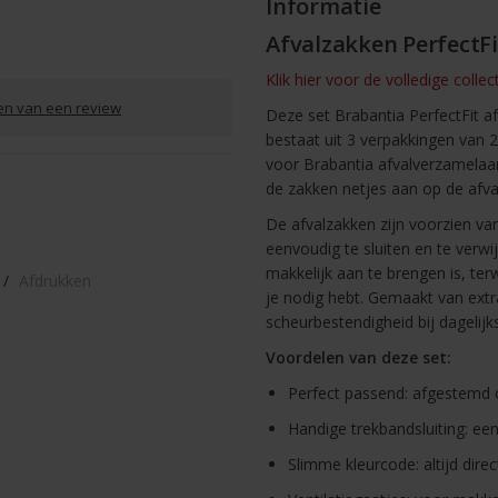
Informatie
Afvalzakken PerfectFi
Klik hier voor de volledige colle
ven van een review
Deze set Brabantia PerfectFit a
bestaat uit 3 verpakkingen van 2
voor Brabantia afvalverzamelaar
de zakken netjes aan op de afval
De afvalzakken zijn voorzien va
eenvoudig te sluiten en te verwi
makkelijk aan te brengen is, ter
/
Afdrukken
je nodig hebt. Gemaakt van extr
scheurbestendigheid bij dagelijks
Voordelen van deze set:
Perfect passend: afgestemd o
Handige trekbandsluiting: een
Slimme kleurcode: altijd dire