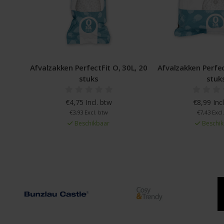
0L, 20
Afvalzakken PerfectFit O, 30L, 40
Afvalzakken Perfe
stuks
400 st
€8,99 Incl. btw
€84,99 Inc
€7,43 Excl. btw
€70,24 Excl
Beschikbaar
Beschik