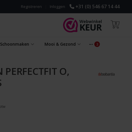
+31 (0) 546 67 14 44
Registreren
|
Inloggen
0
& Schoonmaken
Mooi & Gezond
 PERFECTFIT O,
S
 btw