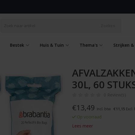
Zoeken
Bestek
Huis & Tuin
Thema's
Strijken 
AFVALZAKKEN
30L, 60 STUK
0 Review(s)
€
13,49
Incl. btw
€11,15
Excl.
Op voorraad
Lees meer