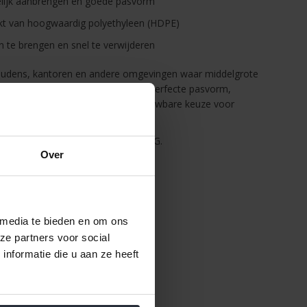
kelijk aanbrengen en goede pasvorm
akt van hoogwaardig polyethyleen (HDPE)
an te brengen en snel te verwijderen
houdens, kantoren en andere omgevingen waar middelgrote
bruikt. Dankzij de combinatie van perfecte pasvorm,
al zijn deze afvalzakken een betrouwbare keuze voor
variant ter vervanging van afvalzak G.
Over
 media te bieden en om ons
ze partners voor social
nformatie die u aan ze heeft