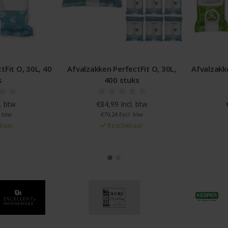
ctFit O, 30L,
Afvalzakken PerfectFit G, 23-30L,
Afvalzakk
uks
60 stuks
l. btw
€12,29 Incl. btw
. btw
€10,16 Excl. btw
baar
Beschikbaar