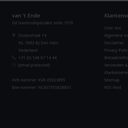
van 't Ende
Klantens
Dè huishoudspecialist sinds 1970
Over ons
Dorpsstraat 14
Algemene v
NL-7683 BJ Den Ham
Disclaimer
Nederland
Privacy Polic
+31 (0) 546 67 14 44
Betaalmeth
[email protected]
Verzenden &
Klantenservi
KVK nummer: KVK 05023895
Sitemap
btw-nummer: NL007355828B01
RSS-feed