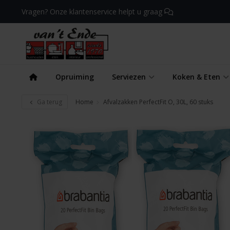
Vragen? Onze klantenservice helpt u graag
Opruiming
Serviezen
Koken & Eten
Ga terug
Home
Afvalzakken PerfectFit O, 30L, 60 stuks