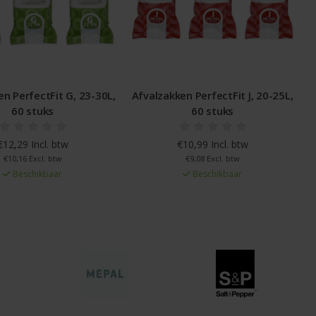
en PerfectFit J, 20-25L,
Afvalzakken PerfectFit L, 40-45L,
A
60 stuks
60 stuks
€10,99 Incl. btw
€20,99 Incl. btw
€9,08 Excl. btw
€17,35 Excl. btw
Beschikbaar
Beschikbaar