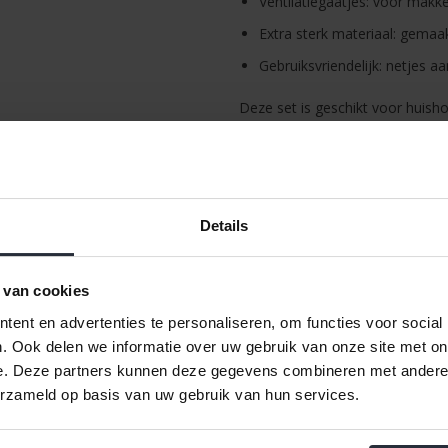
Ventilatiegaatjes: voor mak
Extra sterk materiaal: gema
Gebruiksvriendelijk: netjes a
Deze set is geschikt voor huis
afvalbakken intensief worden ge
gebruiksgemak en sterk materia
dagelijks afvalbeheer.
Let op: afvalzak O is de nieuwe 
Details
 van cookies
ent en advertenties te personaliseren, om functies voor social
. Ook delen we informatie over uw gebruik van onze site met on
e. Deze partners kunnen deze gegevens combineren met andere i
erzameld op basis van uw gebruik van hun services.