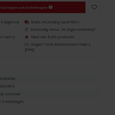
Toevoegen aan winkelwagen
 14 dagen na
Gratis verzending vanaf €60,=
Eenvoudig retour, 30 dagen bedenktijd
en Ham is
Meer dan 8.000 producten
Vragen? Onze klantenservice helpt u
graag
Brabantia
300349/3
Op voorraad
1-3 werkdagen