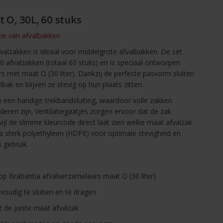
t O, 30L, 60 stuks
ctie van afvalbakken
fvalzakken is ideaal voor middelgrote afvalbakken. De set
0 afvalzakken (totaal 60 stuks) en is speciaal ontworpen
s met maat O (30 liter). Dankzij de perfecte pasvorm sluiten
bak en blijven ze stevig op hun plaats zitten.
n een handige trekbandsluiting, waardoor volle zakken
jderen zijn. Ventilatiegaatjes zorgen ervoor dat de zak
wijl de slimme kleurcode direct laat zien welke maat afvalzak
a sterk polyethyleen (HDPE) voor optimale stevigheid en
 gebruik.
p Brabantia afvalverzamelaars maat O (30 liter)
voudig te sluiten en te dragen
ct de juiste maat afvalzak