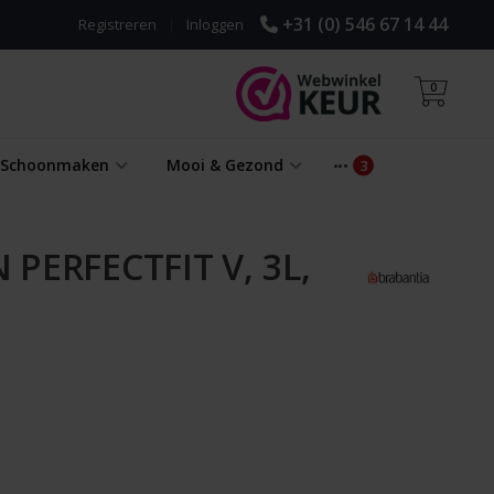
+31 (0) 546 67 14 44
Registreren
|
Inloggen
0
& Schoonmaken
Mooi & Gezond
PERFECTFIT V, 3L,