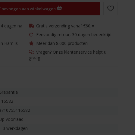
Toevoegen aan winkelwagen
 14 dagen na
Gratis verzending vanaf €60,=
Eenvoudig retour, 30 dagen bedenktijd
en Ham is
Meer dan 8.000 producten
Vragen? Onze klantenservice helpt u
graag
Brabantia
116582
8710755116582
Op voorraad
1-3 werkdagen