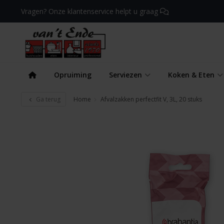
Vragen? Onze klantenservice helpt u graag
Opruiming
Serviezen
Koken & Eten
Ga terug
Home
Afvalzakken perfectfit V, 3L, 20 stuks