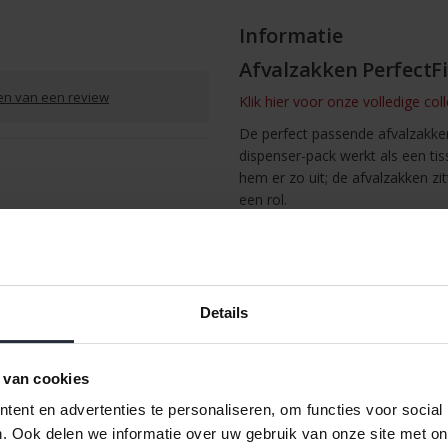
Informatie
Afvalzakken PerfectFit
ven van een review
Klik hier voor onze volledige col
De perfect passende afvalzakke
dispenser-pack werkt als een tis
hem er zo uit; de afvalzakken zi
een rol.
Perfect passend - afgestem
/
Afdrukken
Met handige trekbandsluiting 
Dispenser verpakking - afvalz
Door unieke kleurcode altijd 
Details
 van cookies
ent en advertenties te personaliseren, om functies voor social
. Ook delen we informatie over uw gebruik van onze site met on