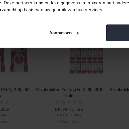
e. Deze partners kunnen deze gegevens combineren met andere i
erzameld op basis van uw gebruik van hun services.
Aanpassen
Fit V, 2-3L, 60
Afvalzakken PerfectFit V, 3L, 400
Afvalzakk
s
stuks
. btw
€44,99 Incl. btw
. btw
€37,18 Excl. btw
baar
Beschikbaar