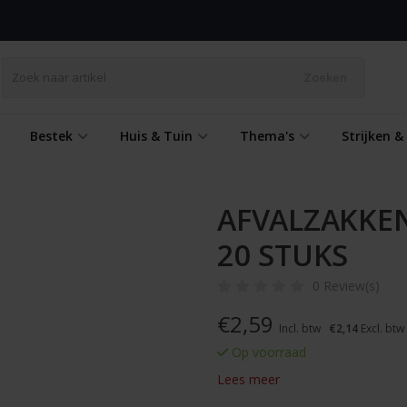
Zoeken
Bestek
Huis & Tuin
Thema's
Strijken 
AFVALZAKKEN 
20 STUKS
0 Review(s)
€
2,59
Incl. btw
€2,14
Excl. btw
Op voorraad
Lees meer