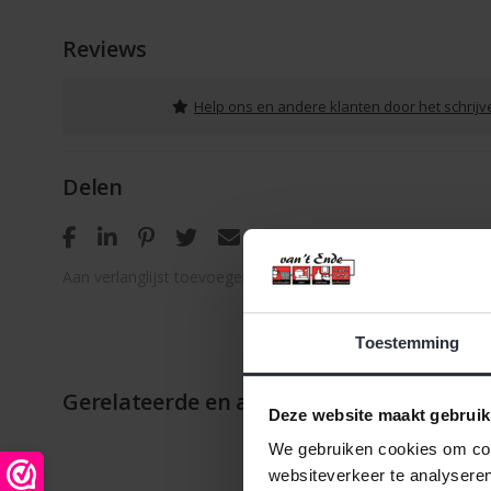
Reviews
Help ons en andere klanten door het schrij
Delen
Aan verlanglijst toevoegen
/
Toevoegen om te vergelijken
Toestemming
Gerelateerde en alternatieve producten
Deze website maakt gebruik
We gebruiken cookies om cont
websiteverkeer te analyseren