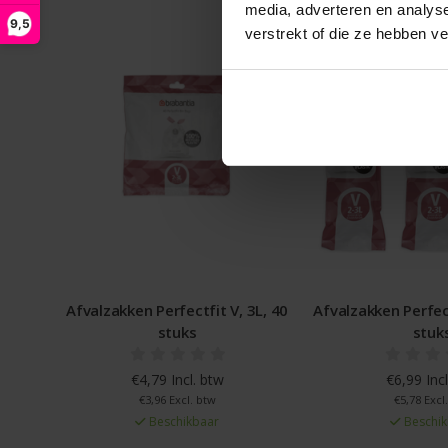
media, adverteren en analys
9,5
verstrekt of die ze hebben v
Afvalzakken Perfectfit V, 3L, 40
Afvalzakken Perfect
stuks
stuk
€4,79 Incl. btw
€6,99 Incl
€3,96 Excl. btw
€5,78 Excl
Beschikbaar
Beschik