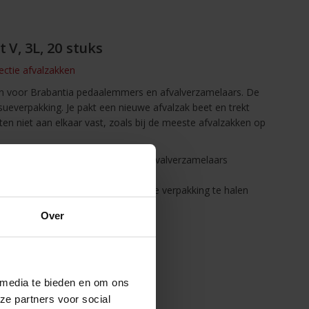
 V, 3L, 20 stuks
lectie afvalzakken
n voor Brabantia pedaalemmers en afvalverzamelaars. De
sueverpakking. Je pakt een nieuwe afvalzak beet en trekt
tten niet aan elkaar vast, zoals bij de meeste afvalzakken op
d op Brabantia pedaalemmers en afvalverzamelaars
- makkelijk te sluiten en te dragen
akken zijn eenvoudig per stuk uit de verpakking te halen
de juiste maat
Over
 media te bieden en om ons
ze partners voor social