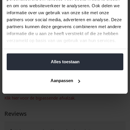
verplaatsen.
en om ons websiteverkeer te analyseren. Ook delen we
Perfectpassende Brabantia afvalzakken verkrijgbaar.
informatie over uw gebruik van onze site met onze
Kunststof bodemrand - voorkomt beschadiging van de vloer.
partners voor social media, adverteren en analyse. Deze
Gemaakt van corrosiebestendige materialen - duurzaam en
gemakkelijk te reiningen.
partners kunnen deze gegevens combineren met andere
informatie die u aan ze heeft verstrekt of die ze hebben
Afmetingen
verzameld op basis van uw gebruik van hun services.
Inhoud 40 Liter
Hoogte 72,7 cm
Breedte 43,5 cm
Alles toestaan
Diepte 30,2 cm
Brabantia garantie
Aanpassen
10 jaar
Klik hier voor de bijpassende afvalzak.
Reviews