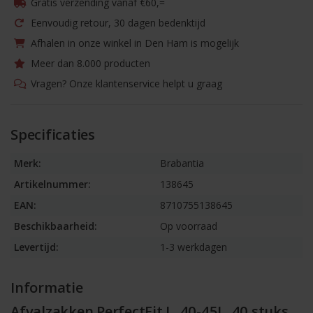
Gratis verzending vanaf €60,=
Eenvoudig retour, 30 dagen bedenktijd
Afhalen in onze winkel in Den Ham is mogelijk
Meer dan 8.000 producten
Vragen? Onze klantenservice helpt u graag
Specificaties
Merk:
Brabantia
Artikelnummer:
138645
EAN:
8710755138645
Beschikbaarheid:
Op voorraad
Levertijd:
1-3 werkdagen
Informatie
Afvalzakken PerfectFit L, 40-45L, 40 stuks