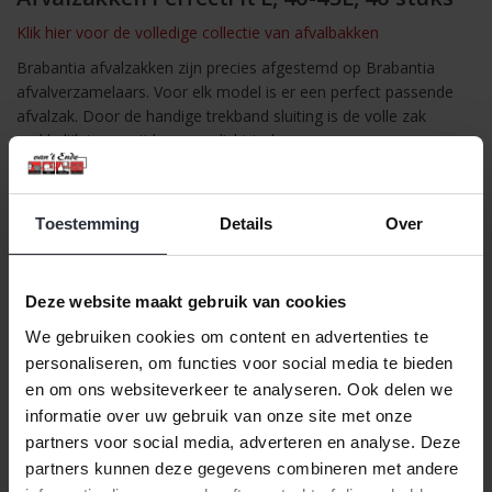
Klik hier voor de volledige collectie van afvalbakken
Brabantia afvalzakken zijn precies afgestemd op Brabantia
afvalverzamelaars. Voor elk model is er een perfect passende
afvalzak. Door de handige trekband sluiting is de volle zak
makkelijk te verwijderen en dicht te knopen.
Door unieke kleurcode altijd de juiste maat
Perfect passend
Voorzien van ventilatiegaatjes voor het makkelijk aanbrengen
Toestemming
Details
Over
van de afvalzak
Gemaakt van extra sterk polyethyleen (HDPE)
Met handige trekbandsluiting
Deze website maakt gebruik van cookies
We gebruiken cookies om content en advertenties te
personaliseren, om functies voor social media te bieden
en om ons websiteverkeer te analyseren. Ook delen we
informatie over uw gebruik van onze site met onze
partners voor social media, adverteren en analyse. Deze
partners kunnen deze gegevens combineren met andere