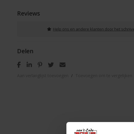
Reviews
Help ons en andere klanten door het schrij
Delen
Aan verlanglijst toevoegen
/
Toevoegen om te vergelijken