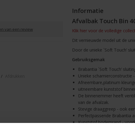
Informatie
Afvalbak Touch Bin 40
ven van een review
Klik hier voor de volledige colle
Dit vernieuwde model uit de uni
Door de unieke `Soft Touch’ sluit
Gebruiksgemak
Brabantia `Soft Touch’ sluitin
Unieke scharnierconstructie -
/
Afdrukken
Afneembare,platinum kleurige 
uitneembare kunststof binnen
De binnenemmer heeft ventil
van de afvalzak.
Stevige draaggreep - ook een
Perfectpassende Brabantia af
Kunststof bodemrand - voork
Gemaakt van corrosiebestend