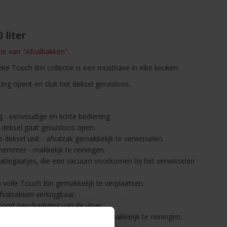
 liter
ctie van "Afvalbakken".
eke Touch Bin collectie is een musthave in elke keuken.
ing opent en sluit het deksel geruisloos.
g - eenvoudige en lichte bediening.
 deksel gaat geruisloos open.
deksel unit - afvalzak gemakkelijk te verwisselen.
emmer - makkelijk te reiningen.
atiegaatjes, die een vacuüm voorkomen bij het verwisselen
 volle Touch Bin gemakkelijk te verplaatsen.
valzakken verkrijgbaar.
omt beschadiging van de vloer.
ige materialen - duurzaam en gemakkelijk te reiningen.