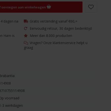
Toevoegen aan winkelwagen
 14 dagen na
Gratis verzending vanaf €60,=
Eenvoudig retour, 30 dagen bedenktijd
en Ham is
Meer dan 8.000 producten
Vragen? Onze klantenservice helpt u
graag
Brabantia
114908
8710755114908
Op voorraad
1-3 werkdagen