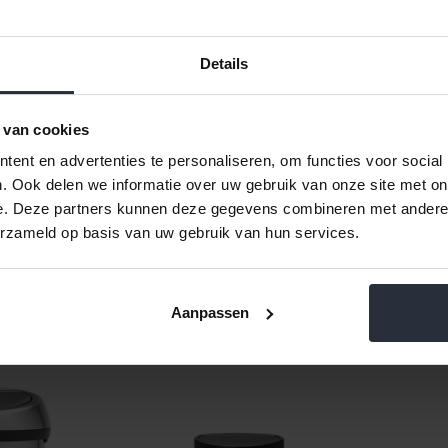
Afmetingen
Inhoud 40 Liter
Details
Hoogte 72,7 cm
Breedte 43,5 cm
Diepte 30,2 cm
 van cookies
Brabantia garantie
ent en advertenties te personaliseren, om functies voor social
. Ook delen we informatie over uw gebruik van onze site met on
10 jaar
e. Deze partners kunnen deze gegevens combineren met andere i
Klik hier voor de bijpassende afv
erzameld op basis van uw gebruik van hun services.
Aanpassen