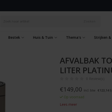
Zoeken
Bestek
Huis & Tuin
Thema's
Strijken 
AFVALBAK TO
LITER PLATI
0 Review(s)
€
149,00
Incl. btw
€123,14
Ex
Op voorraad
Lees meer