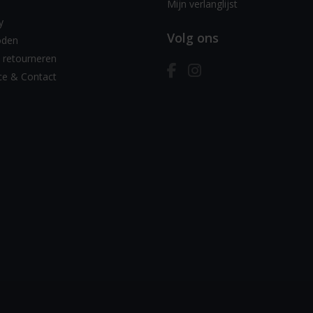
Mijn verlanglijst
y
Volg ons
oden
 retourneren
ce & Contact