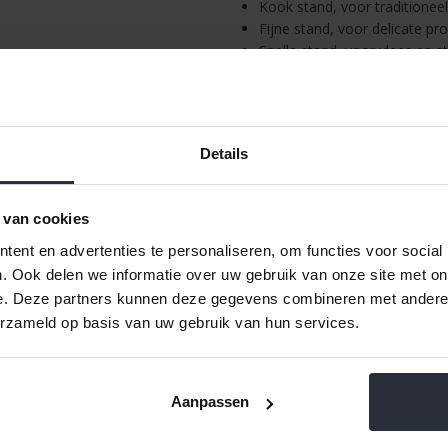
Kook stand, voor traditionee
Fijne stand, voor delicate pr
Snelle stand, voor vlees en 
Stoom stand, voor stomen zo
De meegeleverde glazen deksel k
worden voor het normale koken. 
Details
worden als snelkookpan en 1 pan
Met de snelkookpan van Vitavit
opzichte van een reguliere koo
 van cookies
energiezuiniger dan een regulie
ent en advertenties te personaliseren, om functies voor social
luchtdichte deksel beter in de p
. Ook delen we informatie over uw gebruik van onze site met on
bodem hebben de pannen een per
e. Deze partners kunnen deze gegevens combineren met andere i
warmtebronnen, inclusief inducti
erzameld op basis van uw gebruik van hun services.
De snelkookpan is extra veilig in
de pan zelf aan welke handeling 
pan op de juiste manier gesloten
pan is afgesloten is er een duide
Aanpassen
handvat van rood naar groen.