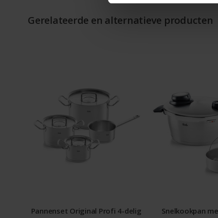
Gerelateerde en alternatieve producten
Pannenset Original Profi 4-delig
Snelkookpan met