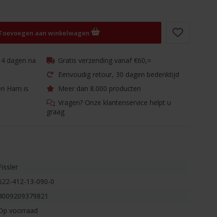
Toevoegen aan winkelwagen
 14 dagen na
Gratis verzending vanaf €60,=
Eenvoudig retour, 30 dagen bedenktijd
en Ham is
Meer dan 8.000 producten
Vragen? Onze klantenservice helpt u
graag
Fissler
622-412-13-090-0
4009209379821
Op voorraad