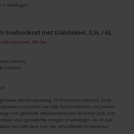
1-3 werkdagen
um Snelkookset met Glasdeksel, 3,5L / 6L
nelkookpannen, klik hier.
beide pannen)
ide pannen)
oot
 gemaakt van hoogwaardig 18/10 roestvrij edelstaal. Deze
kookpannen is voorzien van vele functionaliteiten. De pannen
design met gelaserde inhoudsmaten aan de binnenzijde. Ook
eembaar voor gemakkelijk reinigen of vervangen. Als de pan
eksel beschikt deze over vier verschillende kookniveaus.