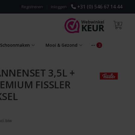
+31 (0) 546 67 14 44
Registreren
|
Inloggen
0
& Schoonmaken
Mooi & Gezond
NNENSET 3,5L +
REMIUM FISSLER
KSEL
cl. btw