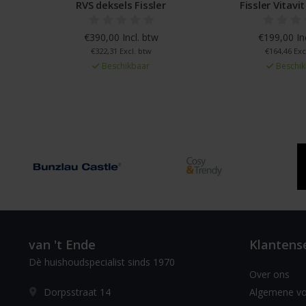
RVS deksels Fissler
Fissler Vitav
€390,00 Incl. btw
€199,00 In
€322,31 Excl. btw
€164,46 Exc
Beschikbaar
Beschik
van 't Ende
Klantens
Dè huishoudspecialist sinds 1970
Over ons
Dorpsstraat 14
Algemene v