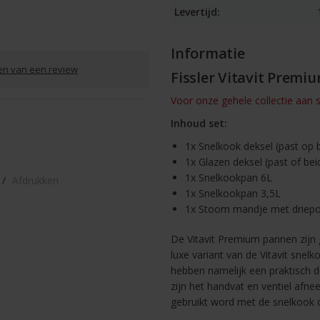
Levertijd:
Informatie
ven van een review
Fissler Vitavit Premi
Voor onze gehele collectie aan s
Inhoud set:
1x Snelkook deksel (past op 
1x Glazen deksel (past of be
1x Snelkookpan 6L
/
Afdrukken
1x Snelkookpan 3,5L
1x Stoom mandje met driep
De Vitavit Premium pannen zijn
luxe variant van de Vitavit snel
hebben namelijk een praktisch 
zijn het handvat en ventiel afn
gebruikt word met de snelkook d