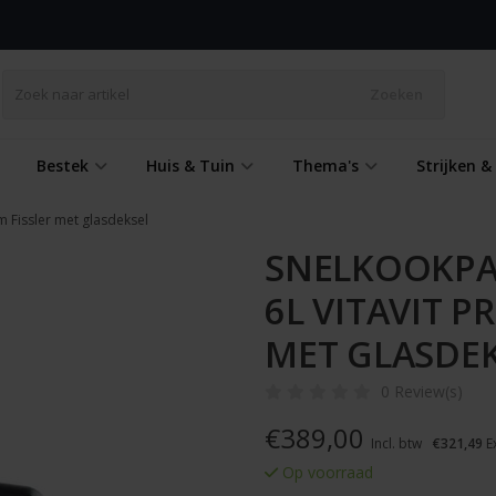
Zoeken
Bestek
Huis & Tuin
Thema's
Strijken 
m Fissler met glasdeksel
SNELKOOKPA
6L VITAVIT P
MET GLASDE
0 Review(s)
€
389,00
Incl. btw
€321,49
Ex
Op voorraad