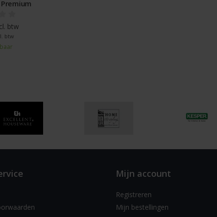
it Premium
cl. btw
l. btw
baar
ervice
Mijn account
Registreren
oorwaarden
Mijn bestellingen