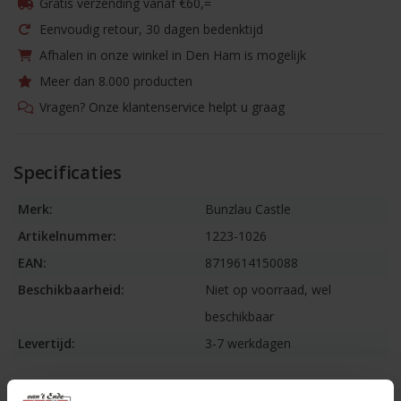
Gratis verzending vanaf €60,=
Eenvoudig retour, 30 dagen bedenktijd
Afhalen in onze winkel in Den Ham is mogelijk
Meer dan 8.000 producten
Vragen? Onze klantenservice helpt u graag
Specificaties
Merk:
Bunzlau Castle
Artikelnummer:
1223-1026
EAN:
8719614150088
Beschikbaarheid:
Niet op voorraad, wel
beschikbaar
Levertijd:
3-7 werkdagen
Informatie