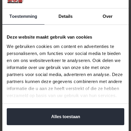
Bord 26,5cm Marrakesh
Toestemming
Details
Over
Klik hier voor de volledige collectie van Borden 26,5 cm van
Bunzlau Castle.
Klik hier voor de volledige collectie van Bunzlau-Castle.
Deze website maakt gebruik van cookies
Diameter: 26,5 cm
We gebruiken cookies om content en advertenties te
Materiaal: Keramiek
personaliseren, om functies voor social media te bieden
Vaatswasser-, oven- en magnetronbestendig
en om ons websiteverkeer te analyseren. Ook delen we
Het decor is handmatig aangebracht
informatie over uw gebruik van onze site met onze
partners voor social media, adverteren en analyse. Deze
partners kunnen deze gegevens combineren met andere
informatie die u aan ze heeft verstrekt of die ze hebben
verzameld op basis van uw gebruik van hun services.
Reviews
Help ons en andere klanten door het schrijven van een review
Alles toestaan