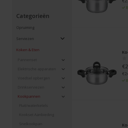
€27
B
Categorieën
Opruiming
Serviezen
Koken & Eten
Ko
Pannenset
€2
Elektrische apparaten
€24
Voedsel opbergen
B
Drinkserviezen
Kookpannen
Fluit/waterketels
Kookset Aanbieding
Snelkookpan
Ko