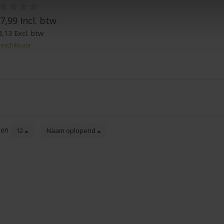
7,99 Incl. btw
,13 Excl. btw
eschikbaar
ten
12
Naam oplopend