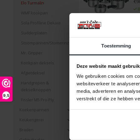
€98
Elo Turmalin
B
WMF kookpan
Sola Profiline Deluxe
Sudderplaten
Stoompannen/Stomerinzet
Toestemming
Mr. Gripper
Me
Kookpan deksels
Deze website maakt gebruik
€1
Afgietdeksel
We gebruiken cookies om cont
€16
Handgrepen &
websiteverkeer te analyseren
B
dekselknoppen
media, adverteren en analys
9,5
verstrekt of die ze hebben v
Fissler M5 Pro-Ply
Koekenpannen
Keukengerei
Braden
St
Gebruiksglas