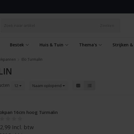
Zoeken
Bestek
Huis & Tuin
Thema's
Strijken 
okpannen
Elo Turmalin
LIN
ucten
12
Naam oplopend
okpan 16cm hoog Turmalin
2,99 Incl. btw