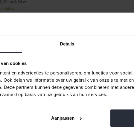
,35 Excl. btw
eschikbaar
Details
lk/saus koker 14cm Turmalin
 van cookies
9,99 Incl. btw
ent en advertenties te personaliseren, om functies voor social
,52 Excl. btw
. Ook delen we informatie over uw gebruik van onze site met on
eschikbaar
e. Deze partners kunnen deze gegevens combineren met andere i
erzameld op basis van uw gebruik van hun services.
Aanpassen
eelpan 16cm Turmalin