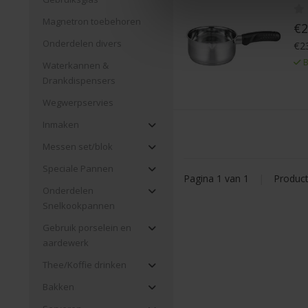
Magnetron toebehoren
€2
Onderdelen divers
€23
B
Waterkannen &
Drankdispensers
Wegwerpservies
Inmaken
Messen set/blok
Speciale Pannen
Pagina 1 van 1
|
Produc
Onderdelen
Snelkookpannen
Gebruik porselein en
aardewerk
Thee/Koffie drinken
Bakken