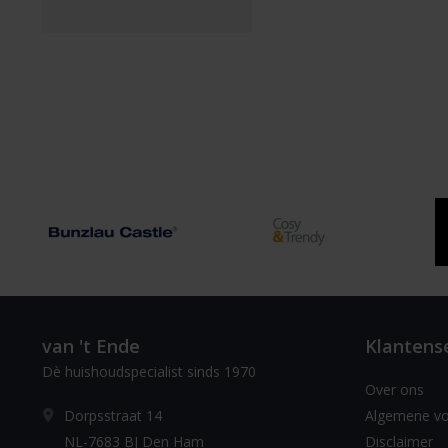
van 't Ende
Klantens
Dè huishoudspecialist sinds 1970
Over ons
Dorpsstraat 14
Algemene v
NL-7683 BJ Den Ham
Disclaimer