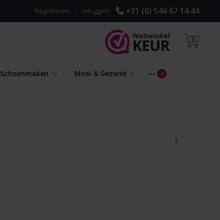
+31 (0) 546 67 14 44
Registreren
|
Inloggen
0
& Schoonmaken
Mooi & Gezond
1