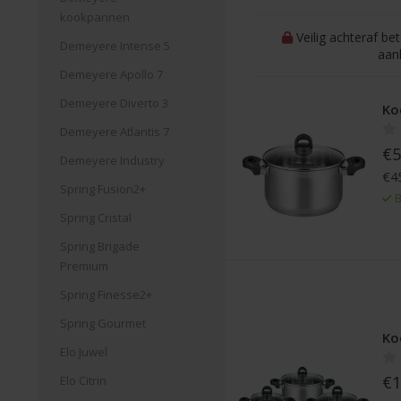
kookpannen
Veilig achteraf be
Demeyere Intense 5
aan
Demeyere Apollo 7
Demeyere Diverto 3
Ko
Demeyere Atlantis 7
€5
Demeyere Industry
€45
Spring Fusion2+
B
Spring Cristal
Spring Brigade
Premium
Spring Finesse2+
Spring Gourmet
Ko
Elo Juwel
€1
Elo Citrin