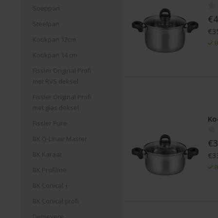
Soeppan
€4
Steelpan
€35
Kookpan 12cm
B
Kookpan 14 cm
Fissler Original Profi
met RVS deksel
Fissler Original Profi
met glas deksel
Ko
Fissler Pure
BK Q-Linair Master
€3
BK Karaat
€33
B
BK Profiline
BK Conical +
BK Conical profi
Demeyere