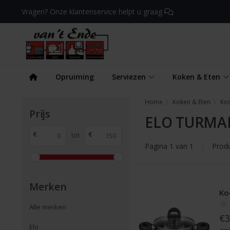
Vragen? Onze klantenservice helpt u graag
Opruiming
Serviezen
Koken & Eten
Home
Koken & Eten
Ko
Prijs
ELO TURMA
€
€
tot
Pagina 1 van 1
|
Prod
Merken
Ko
Alle merken
€3
Elo