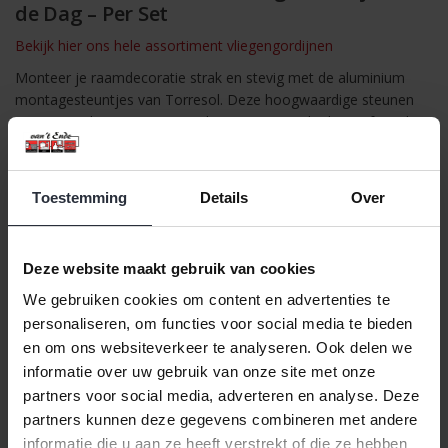
de Dag – Per Set
Bekijk hier ons hele assortiment vliegengordijnen
Monteer je raamdecoratie strak en stevig met de aluminium
montagesteuntjes van Torresol. Deze hoogwaardige steunen
zijn speciaal ontworpen voor bevestiging “in de dag”, oftewel
binnen het kozijn. Dankzij de robuuste aluminium constructie
bieden ze langdurige ondersteuning en stabiliteit voor je
gordijnen, jaloezieën of rolgordijnen.
Toestemming
Details
Over
De set bevat alle benodigde steunen voor een eenvoudige en
snelle montage. Perfect voor wie op zoek is naar een nette en
duurzame oplossing om raamdecoratie professioneel te
Deze website maakt gebruik van cookies
bevestigen, zonder zichtbare schroeven of klemmen.
We gebruiken cookies om content en advertenties te
Kenmerken:
personaliseren, om functies voor social media te bieden
en om ons websiteverkeer te analyseren. Ook delen we
Gemaakt van stevig en lichtgewicht aluminium
informatie over uw gebruik van onze site met onze
Geschikt voor montage in de dag (binnen het kozijn)
partners voor social media, adverteren en analyse. Deze
Set bevat meerdere steunen voor volledige ondersteuning
partners kunnen deze gegevens combineren met andere
informatie die u aan ze heeft verstrekt of die ze hebben
Eenvoudig te installeren