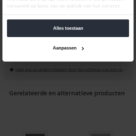
verzameld op basis van uw gebruik van hun services.
Universeel toepasbaar voor diverse raamdecoraties
Met de Torresol montagesteuntjes kies je voor kwaliteit, gemak
Alles toestaan
en een strakke afwerking in je interieur. Ideaal voor thuis of
professioneel gebruik.
Aanpassen
Reviews
Help ons en andere klanten door het schrijven van een review
Gerelateerde en alternatieve producten