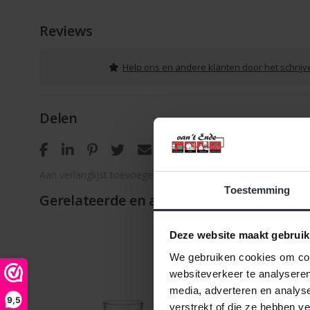
Reviews
Help ons en andere klanten door het schrij
Delen
Aan verlanglijst toevoegen
/
Toevoegen om te vergelijken
Toestemming
Gerelateerde en alternatieve producten
Deze website maakt gebruik
We gebruiken cookies om cont
websiteverkeer te analyseren
media, adverteren en analys
9,5
verstrekt of die ze hebben v