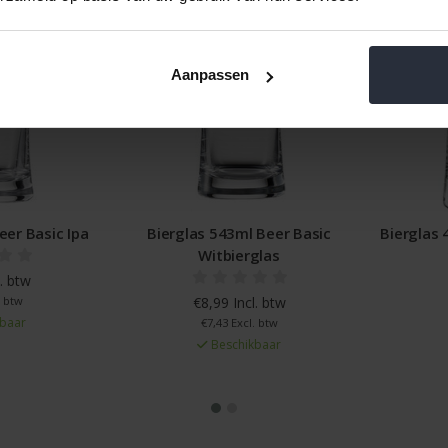
Aanpassen
eer Basic Ipa
Bierglas 543ml Beer Basic
Bierglas 
Witbierglas
. btw
. btw
€8,99 Incl. btw
baar
€7,43 Excl. btw
Beschikbaar