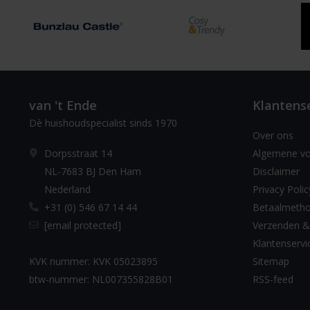
van 't Ende
Klantens
Dè huishoudspecialist sinds 1970
Over ons
Dorpsstraat 14
Algemene v
NL-7683 BJ Den Ham
Disclaimer
Nederland
Privacy Polic
+31 (0) 546 67 14 44
Betaalmeth
[email protected]
Verzenden &
Klantenservi
KVK nummer: KVK 05023895
Sitemap
btw-nummer: NL007355828B01
RSS-feed