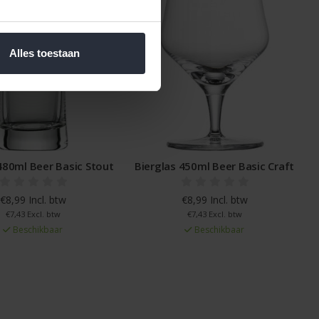
Alles toestaan
480ml Beer Basic Stout
Bierglas 450ml Beer Basic Craft
€8,99 Incl. btw
€8,99 Incl. btw
€7,43 Excl. btw
€7,43 Excl. btw
Beschikbaar
Beschikbaar