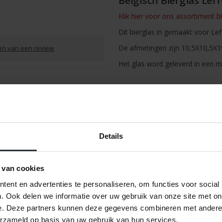
Belgisch Bierglas Leff
Klik hier voor ons assortiment b
Dit bierglas in gemaakt voor Leff
De afmetingen zijn 10,5X10,5X1
ven van een review
Het glas word geleverd in een m
/
Afdrukken
Details
 van cookies
ent en advertenties te personaliseren, om functies voor social
. Ook delen we informatie over uw gebruik van onze site met on
e. Deze partners kunnen deze gegevens combineren met andere i
erzameld op basis van uw gebruik van hun services.