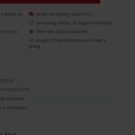
 14 dagen na
Gratis verzending vanaf €60,=
Eenvoudig retour, 30 dagen bedenktijd
en Ham is
Meer dan 8.000 producten
Vragen? Onze klantenservice helpt u
graag
220123
5410228229742
Op voorraad
1-3 werkdagen