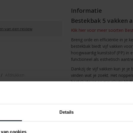
Informatie
Bestekbak 5 vakken a
ven van een review
Klik hier voor meer soorten Bes
Breng orde en efficiëntie in je
bestekbak biedt vijf vakken voo
hoogwaardig kunststof (PP) in e
functioneel als esthetisch aantrek
Dankzij de vijf vakken kun je je 
/
Afdrukken
vinden wat je zoekt. Het noppe
bestek stevig op zijn plaats blijft
De bestekbak is ruimtebespare
reinigen maakt. Maak een einde 
georganiseerde keuken met de 
Details
Afmetingen: 32,3 x 29,5 x 4,
Materiaal: Kunststof (PP)
Kleur: Antraciet
 van cookies