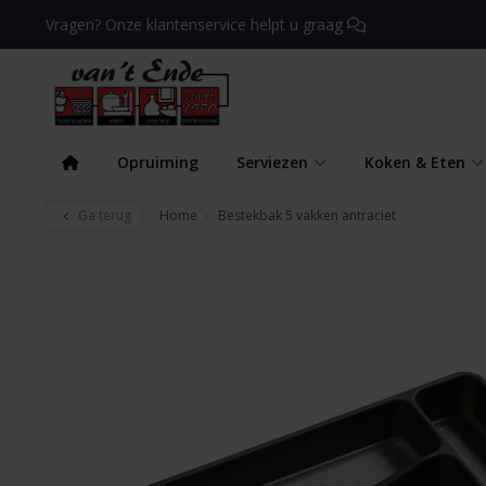
Vragen? Onze klantenservice helpt u graag
Opruiming
Serviezen
Koken & Eten
Ga terug
Home
Bestekbak 5 vakken antraciet