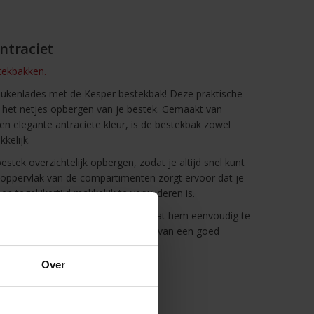
ntraciet
tekbakken.
 keukenlades met de Kesper bestekbak! Deze praktische
r het netjes opbergen van je bestek. Gemaakt van
en elegante antraciete kleur, is de bestekbak zowel
kelijk.
bestek overzichtelijk opbergen, zodat je altijd snel kunt
noppervlak van de compartimenten zorgt ervoor dat je
 en tegelijkertijd makkelijk te verwijderen is.
nd en vaatwasmachinebestendig, wat hem eenvoudig te
aan de chaos in je lades en geniet van een goed
Kesper bestekbak.
Over
5 cm (LxBxH)