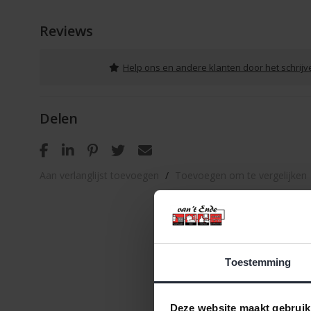
Reviews
Help ons en andere klanten door het schrij
Delen
Aan verlanglijst toevoegen
/
Toevoegen om te vergelijken
Toestemming
Deze website maakt gebruik