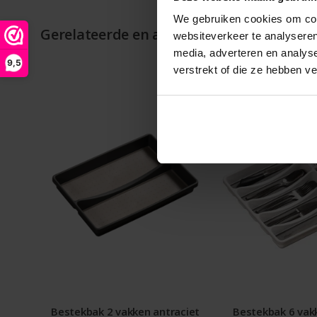
We gebruiken cookies om cont
Gerelateerde en alternatieve producten
websiteverkeer te analyseren
media, adverteren en analys
9,5
verstrekt of die ze hebben v
Bestekbak 2 vakken antraciet
Bestekbak 6 vakk