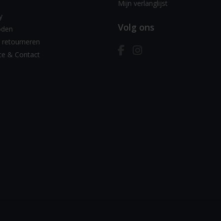
Mijn verlanglijst
y
Volg ons
oden
 retourneren
ce & Contact