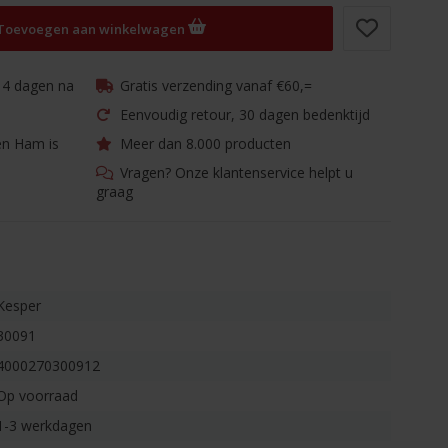
Toevoegen aan winkelwagen
 14 dagen na
Gratis verzending vanaf €60,=
Eenvoudig retour, 30 dagen bedenktijd
en Ham is
Meer dan 8.000 producten
Vragen? Onze klantenservice helpt u
graag
Kesper
30091
4000270300912
Op voorraad
1-3 werkdagen