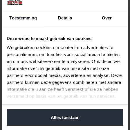
Toestemming
Details
Over
Deze website maakt gebruik van cookies
We gebruiken cookies om content en advertenties te
Glasonderzetters zwart 7
Keukenhulpenpot (utensil)
personaliseren, om functies voor social media te bieden
delige set
RVS
en om ons websiteverkeer te analyseren. Ook delen we
informatie over uw gebruik van onze site met onze
€16,99 Incl. btw
€7,99 Incl. btw
partners voor social media, adverteren en analyse. Deze
€14,04 Excl. btw
€6,60 Excl. btw
Beschikbaar
Beschikbaar
partners kunnen deze gegevens combineren met andere
informatie die u aan ze heeft verstrekt of die ze hebben
In winkelwagen
In winkelwagen
verzameld op basis van uw gebruik van hun services.
Alles toestaan