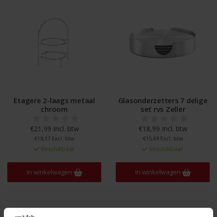
Etagere 2-laags metaal
Glasonderzetters 7 delige
chroom
set rvs Zeller
€21,99 Incl. btw
€18,99 Incl. btw
€18,17 Excl. btw
€15,69 Excl. btw
Beschikbaar
Beschikbaar
In winkelwagen
In winkelwagen