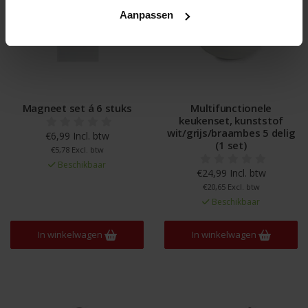
Aanpassen
Magneet set á 6 stuks
Multifunctionele
keukenset, kunststof
wit/grijs/braambes 5 delig
€6,99 Incl. btw
(1 set)
€5,78 Excl. btw
Beschikbaar
€24,99 Incl. btw
€20,65 Excl. btw
Beschikbaar
In winkelwagen
In winkelwagen