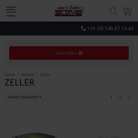
0
0
MENU
+31 (0) 546 67 14 44
Open filters
Home
Merken
Zeller
ZELLER
Naam oplopend
1
2