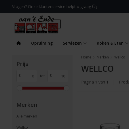
Vragen? Onze klantenservice helpt u graag
Opruiming
Serviezen
Koken & Eten
Home
Merken
Wellco
Prijs
WELLCO
€
€
tot
Pagina 1 van 1
|
Prod
Merken
Alle merken
Wellco