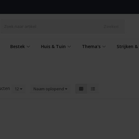
Zoeken
Bestek
Huis & Tuin
Thema's
Strijken 
ucten
12
Naam oplopend