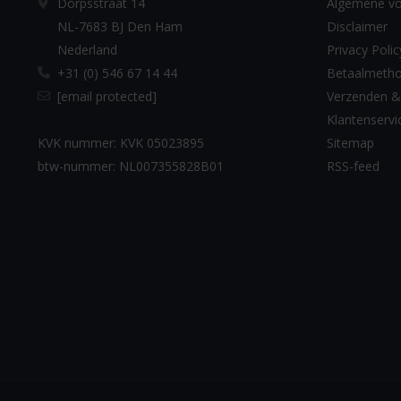
Dorpsstraat 14
Algemene v
NL-7683 BJ Den Ham
Disclaimer
Nederland
Privacy Polic
+31 (0) 546 67 14 44
Betaalmeth
[email protected]
Verzenden &
Klantenservi
KVK nummer: KVK 05023895
Sitemap
btw-nummer: NL007355828B01
RSS-feed