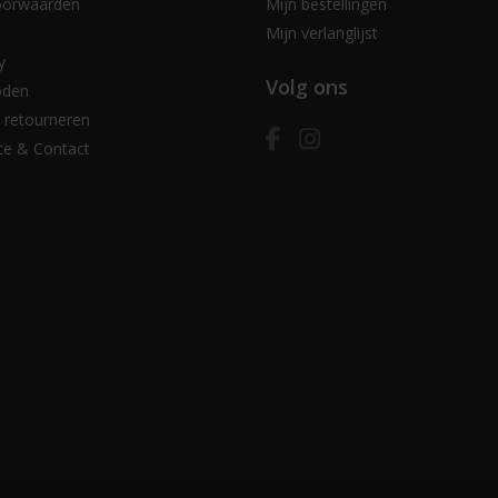
oorwaarden
Mijn bestellingen
Mijn verlanglijst
y
Volg ons
oden
 retourneren
ce & Contact