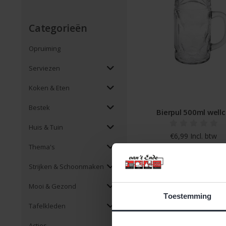
Categorieën
Opruiming
Serviezen
Koken & Eten
Bestek
Bierpul 500ml well
Huis & Tuin
€6,99 Incl. btw
€5,78 Excl. btw
Thema's
Beschikbaar
Strijken & Schoonmaken
Mooi & Gezond
Toestemming
Tafelkleden
Pagina 1 van 1
|
Produc
Acties