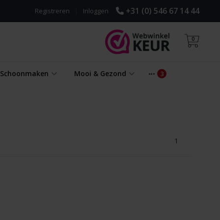
+31 (0) 546 67 14 44
Registreren
|
Inloggen
0
& Schoonmaken
Mooi & Gezond
1