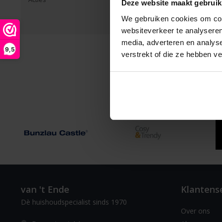
Deze website maakt gebruik
We gebruiken cookies om cont
websiteverkeer te analyseren
media, adverteren en analys
9,5
verstrekt of die ze hebben v
van 't Ende
Klantens
Dè huishoudspecialist sinds 1970
Over ons