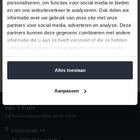
personaliseren, om functies voor social media te bieden
en om ons websiteverkeer te analyseren. Ook delen we
informatie over uw gebruik van onze site met onze
Naam oplopend
1
partners voor social media, adverteren en analyse. Deze
partners kunnen deze gegevens combineren met andere
informatie die u aan ze heeft verstrekt of die ze hebben
verzameld op basis van uw gebruik van hun services.
Alles toestaan
Aanpassen
van 't Ende
Dè huishoudspecialist sinds 1970
Dorpsstraat 14
NL-7683 BJ Den Ham