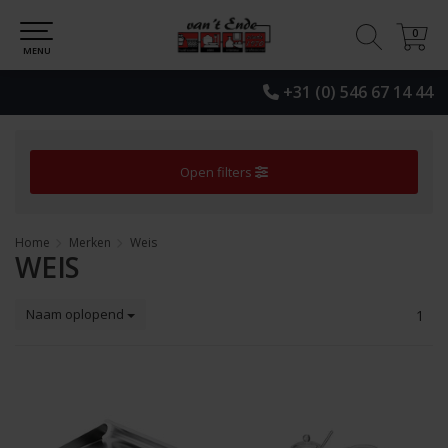
0
0
MENU
+31 (0) 546 67 14 44
Open filters
Home
Merken
Weis
WEIS
Naam oplopend
1