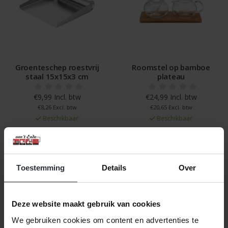
Groenteschep roestvrij
Roomstel op bamboe
staal 15x15x3 cm
plateau
€9,99 Incl. btw
€24,99 Incl. btw
€8,26 Excl. btw
€20,65 Excl. btw
Beschikbaar
Beschikbaar
In winkelwagen
In winkelwagen
Toestemming
Details
Over
Veilig achteraf betalen, tot 14 dagen na aankoop
Gratis verzending vanaf €60,=
Deze website maakt gebruik van cookies
Eenvoudig retour, 30 dagen bedenktijd
We gebruiken cookies om content en advertenties te