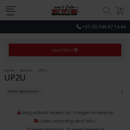
0
0
MENU
+31 (0) 546 67 14 44
Open filters
Home
Merken
UP2U
UP2U
Naam oplopend
1
Veilig achteraf betalen, tot 14 dagen na aankoop
Gratis verzending vanaf €60,=
Eenvoudig retour, 30 dagen bedenktijd