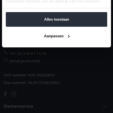
verzameld op basis van uw gebruik van hun services.
van 't Ende
Dè huishoudspecialist sinds 1970
Alles toestaan
Dorpsstraat 14
Aanpassen
NL-7683 BJ Den Ham
Nederland
+31 (0) 546 67 14 44
[email protected]
KVK nummer: KVK 05023895
btw-nummer: NL007355828B01
Klantenservice