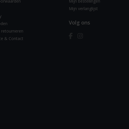
oorwaarden
Mijn bestellingen
Mijn verlanglijst
y
Volg ons
oden
 retourneren
ce & Contact