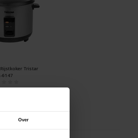
Rijstkoker Tristar
-6147
 Incl. btw
6 Excl. btw
schikbaar
Over