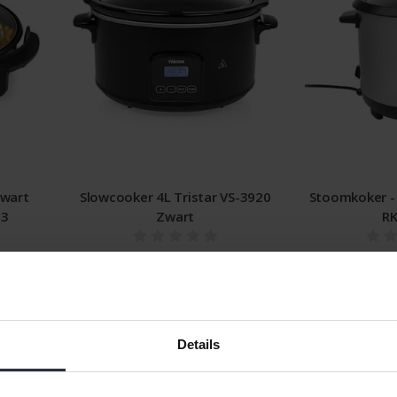
Zwart
Slowcooker 4L Tristar VS-3920
Stoomkoker - 
63
Zwart
RK
€46,99 Incl. btw
€32,99
€38,83 Excl. btw
€27,2
Beschikbaar
Be
Details