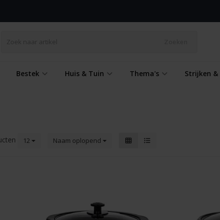
Zoeken
Bestek
Huis & Tuin
Thema's
Strijken 
ucten
12
Naam oplopend