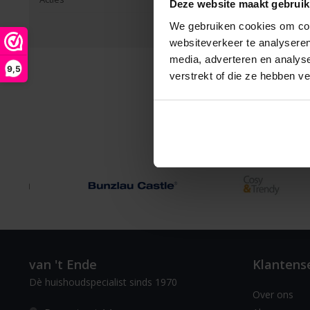
Pagina 1 van 1
|
Produc
Deze website maakt gebruik
We gebruiken cookies om cont
websiteverkeer te analyseren
media, adverteren en analys
9,5
verstrekt of die ze hebben v
van 't Ende
Klantens
Dè huishoudspecialist sinds 1970
Over ons