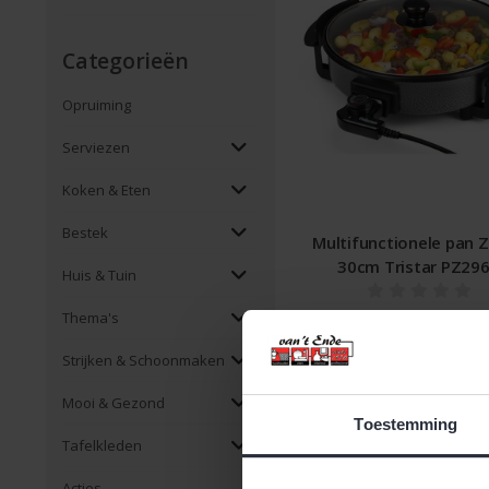
Categorieën
Opruiming
Serviezen
Koken & Eten
Bestek
Multifunctionele pan 
30cm Tristar PZ29
Huis & Tuin
€23,99 Incl. btw
Thema's
€19,83 Excl. btw
Strijken & Schoonmaken
Beschikbaar
Mooi & Gezond
Toestemming
Tafelkleden
Acties