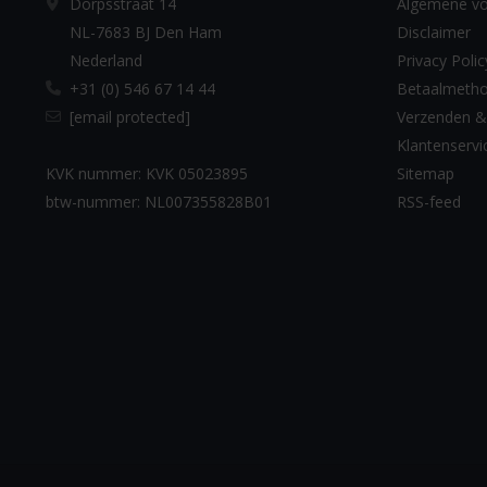
Dorpsstraat 14
Algemene v
NL-7683 BJ Den Ham
Disclaimer
Nederland
Privacy Polic
+31 (0) 546 67 14 44
Betaalmeth
[email protected]
Verzenden &
Klantenservi
KVK nummer: KVK 05023895
Sitemap
btw-nummer: NL007355828B01
RSS-feed