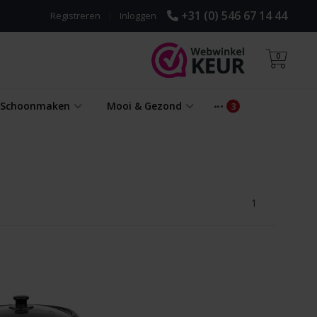
+31 (0) 546 67 14 44
Registreren
|
Inloggen
0
& Schoonmaken
Mooi & Gezond
1