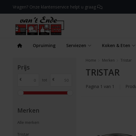
Vragen? Onze klantenservice helpt u graag
Opruiming
Serviezen
Koken & Eten
Home
Merken
Tristar
Prijs
TRISTAR
€
€
tot
Pagina 1 van 1
|
Prod
Merken
Alle merken
Tristar