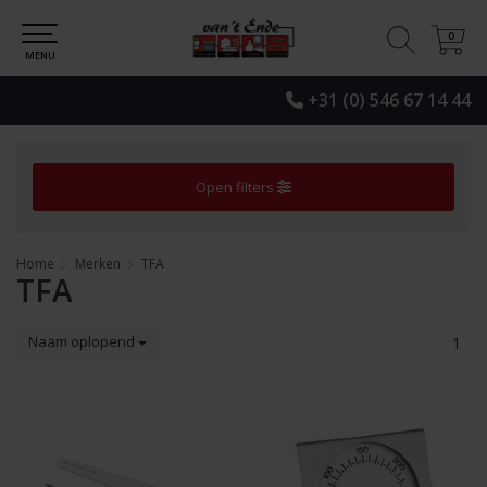
0
0
MENU
+31 (0) 546 67 14 44
Open filters
Home
Merken
TFA
TFA
Naam oplopend
1