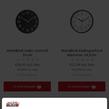
Wandklok radio controll
Wandklok Radiografisch
31cm
diameter 24,5cm
€36,95 Incl. btw
€22,99 Incl. btw
€30,54 Excl. btw
€19,00 Excl. btw
Beschikbaar
Beschikbaar
In winkelwagen
In winkelwagen