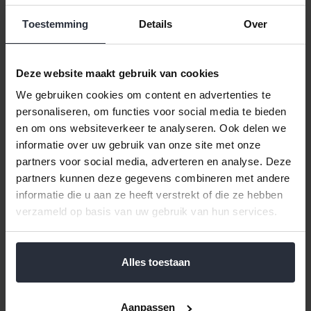
Toestemming
Details
Over
Deze website maakt gebruik van cookies
We gebruiken cookies om content en advertenties te
personaliseren, om functies voor social media te bieden
Wandklok Zendergestuurd
Weerstation Draadloos
en om ons websiteverkeer te analyseren. Ook delen we
19.5cm
TFA Dostmann
informatie over uw gebruik van onze site met onze
partners voor social media, adverteren en analyse. Deze
€39,99 Incl. btw
€39,99 Incl. btw
partners kunnen deze gegevens combineren met andere
€33,05 Excl. btw
€33,05 Excl. btw
informatie die u aan ze heeft verstrekt of die ze hebben
Beschikbaar
Beschikbaar
verzameld op basis van uw gebruik van hun services.
In winkelwagen
In winkelwagen
Alles toestaan
Aanpassen