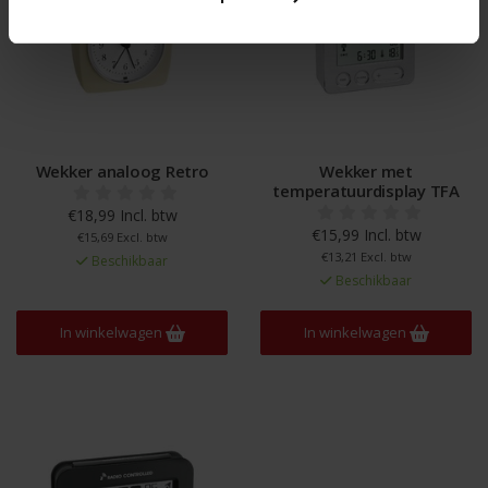
Wekker analoog Retro
Wekker met
temperatuurdisplay TFA
€18,99 Incl. btw
€15,99 Incl. btw
€15,69 Excl. btw
€13,21 Excl. btw
Beschikbaar
Beschikbaar
In winkelwagen
In winkelwagen