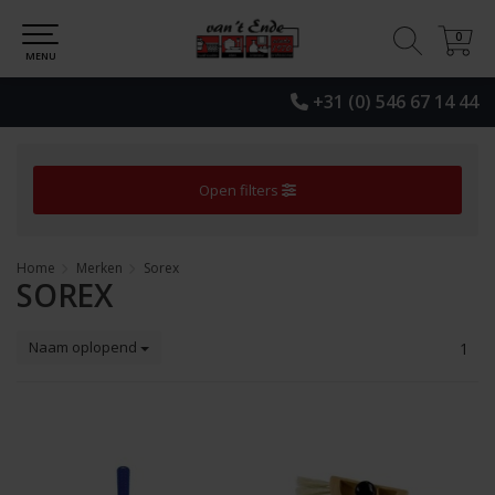
0
0
MENU
+31 (0) 546 67 14 44
Open filters
Home
Merken
Sorex
SOREX
Naam oplopend
1