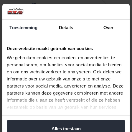
Toestemming
Details
Over
Stoffer en blik met lange
Tuitenrager Lengte
steel 90cm
27,5cm Sorex
Deze website maakt gebruik van cookies
€7,99 Incl. btw
€1,99 Incl. btw
€6,60 Excl. btw
€1,64 Excl. btw
We gebruiken cookies om content en advertenties te
Beschikbaar
Beschikbaar
personaliseren, om functies voor social media te bieden
en om ons websiteverkeer te analyseren. Ook delen we
In winkelwagen
In winkelwagen
informatie over uw gebruik van onze site met onze
partners voor social media, adverteren en analyse. Deze
partners kunnen deze gegevens combineren met andere
Veilig achteraf betalen, tot 14 dagen na aankoop
informatie die u aan ze heeft verstrekt of die ze hebben
verzameld op basis van uw gebruik van hun services.
Gratis verzending vanaf €60,=
Eenvoudig retour, 30 dagen bedenktijd
Alles toestaan