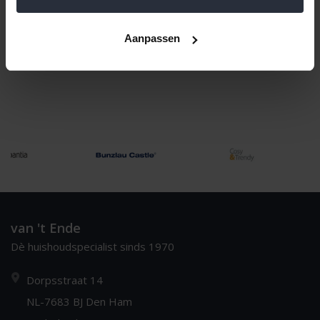
Naam oplopend
1
Aanpassen
van 't Ende
Dè huishoudspecialist sinds 1970
Dorpsstraat 14
NL-7683 BJ Den Ham