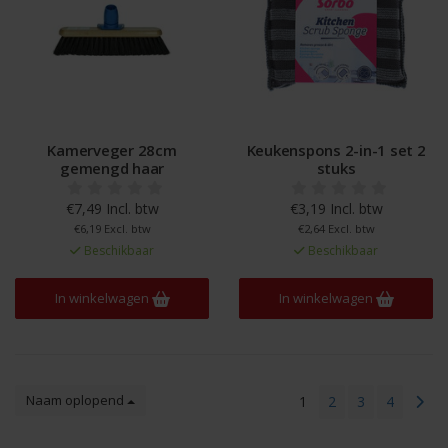
Kamerveger 28cm
Keukenspons 2-in-1 set 2
gemengd haar
stuks
€7,49 Incl. btw
€3,19 Incl. btw
€6,19 Excl. btw
€2,64 Excl. btw
Beschikbaar
Beschikbaar
In winkelwagen
In winkelwagen
Naam oplopend
1
2
3
4