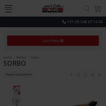
0
0
MENU
+31 (0) 546 67 14 44
Open filters
Home
Merken
Sorbo
SORBO
Naam oplopend
1
2
3
4