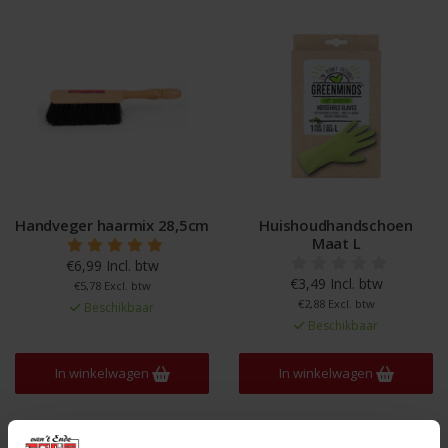
Handveger haarmix 28,5cm
Huishoudhandschoen
Maat L
€6,99 Incl. btw
€3,49 Incl. btw
€5,78 Excl. btw
€2,88 Excl. btw
Beschikbaar
Beschikbaar
In winkelwagen
In winkelwagen