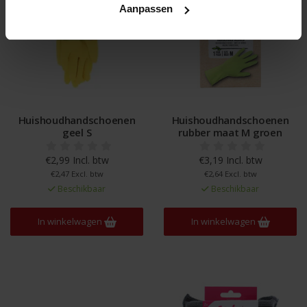
Aanpassen
Huishoudhandschoenen
Huishoudhandschoenen
geel S
rubber maat M groen
€2,99 Incl. btw
€3,19 Incl. btw
€2,47 Excl. btw
€2,64 Excl. btw
Beschikbaar
Beschikbaar
In winkelwagen
In winkelwagen