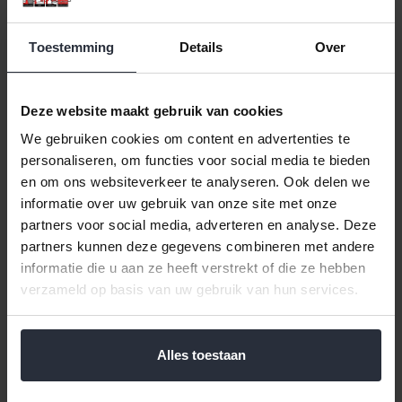
Toestemming
Details
Over
Deze website maakt gebruik van cookies
We gebruiken cookies om content en advertenties te
personaliseren, om functies voor social media te bieden
Huishoudhandschoenen
Huishoudhandschoenen
en om ons websiteverkeer te analyseren. Ook delen we
geel L
geel M
informatie over uw gebruik van onze site met onze
partners voor social media, adverteren en analyse. Deze
€2,99 Incl. btw
€2,99 Incl. btw
partners kunnen deze gegevens combineren met andere
€2,47 Excl. btw
€2,47 Excl. btw
informatie die u aan ze heeft verstrekt of die ze hebben
Beschikbaar
Beschikbaar
verzameld op basis van uw gebruik van hun services.
In winkelwagen
In winkelwagen
Alles toestaan