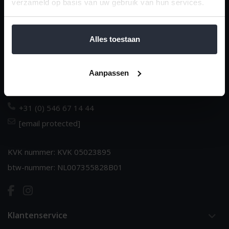
verzameld op basis van uw gebruik van hun services.
van 't Ende
Dè huishoudspecialist sinds 1970
Alles toestaan
Dorpsstraat 14
Aanpassen
NL-7683 BJ Den Ham
Nederland
+31 (0) 546 67 14 44
[email protected]
KVK nummer: KVK 05023895
btw-nummer: NL007355828B01
Klantenservice