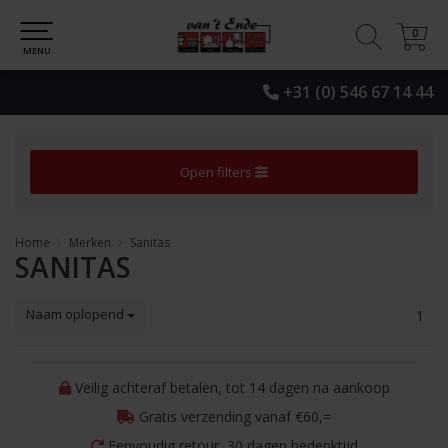
0
0
MENU
+31 (0) 546 67 14 44
Open filters
Home
Merken
Sanitas
SANITAS
Naam oplopend
1
Veilig achteraf betalen, tot 14 dagen na aankoop
Gratis verzending vanaf €60,=
Eenvoudig retour, 30 dagen bedenktijd