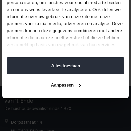
personaliseren, om functies voor social media te bieden
en om ons websiteverkeer te analyseren. Ook delen we
informatie over uw gebruik van onze site met onze
Naam oplopend
1
partners voor social media, adverteren en analyse. Deze
partners kunnen deze gegevens combineren met andere
informatie die u aan ze heeft verstrekt of die ze hebben
verzameld op basis van uw gebruik van hun services.
Alles toestaan
Aanpassen
van 't Ende
Dè huishoudspecialist sinds 1970
Dorpsstraat 14
NL-7683 BJ Den Ham