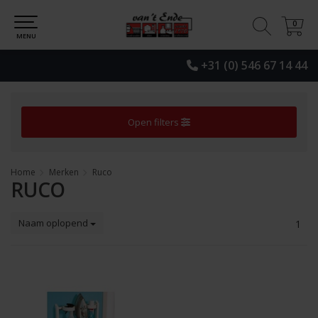
0
0
MENU
+31 (0) 546 67 14 44
Open filters
Home
Merken
Ruco
RUCO
Naam oplopend
1