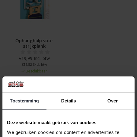
Ophanghulp voor
strijkplank
€19,99 Incl. btw
€16,52 Excl. btw
Beschikbaar
In winkelwagen
Toestemming
Details
Over
Veilig achteraf betalen, tot 14 dagen na aankoop
Gratis verzending vanaf €60,=
Deze website maakt gebruik van cookies
Eenvoudig retour, 30 dagen bedenktijd
We gebruiken cookies om content en advertenties te