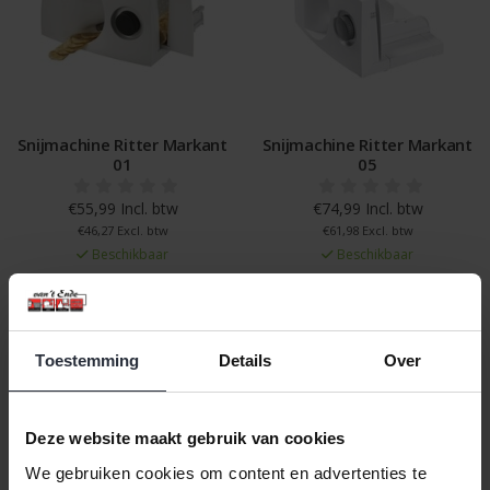
Snijmachine Ritter Markant
Snijmachine Ritter Markant
01
05
€55,99 Incl. btw
€74,99 Incl. btw
€46,27 Excl. btw
€61,98 Excl. btw
Beschikbaar
Beschikbaar
In winkelwagen
In winkelwagen
Toestemming
Details
Over
Veilig achteraf betalen, tot 14 dagen na aankoop
Gratis verzending vanaf €60,=
Deze website maakt gebruik van cookies
Eenvoudig retour, 30 dagen bedenktijd
We gebruiken cookies om content en advertenties te