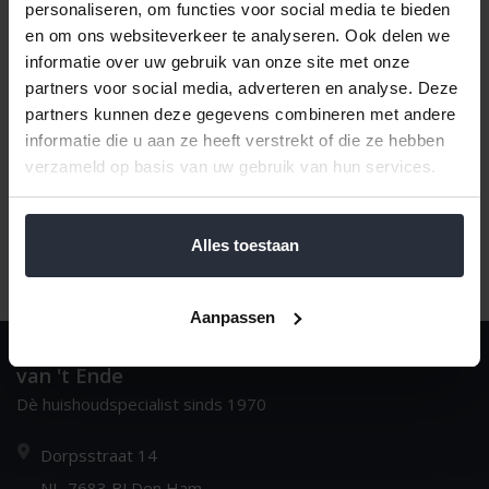
personaliseren, om functies voor social media te bieden
en om ons websiteverkeer te analyseren. Ook delen we
informatie over uw gebruik van onze site met onze
Naam oplopend
1
partners voor social media, adverteren en analyse. Deze
partners kunnen deze gegevens combineren met andere
informatie die u aan ze heeft verstrekt of die ze hebben
verzameld op basis van uw gebruik van hun services.
Alles toestaan
Aanpassen
van 't Ende
Dè huishoudspecialist sinds 1970
Dorpsstraat 14
NL-7683 BJ Den Ham