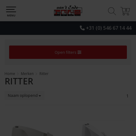
0
0
MENU
+31 (0) 546 67 14 44
Open filters
Home
Merken
Ritter
RITTER
Naam oplopend
1