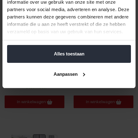
informatie over uw gebruik van onze site met onze
partners voor social media, adverteren en analyse. Deze
partners kunnen deze gegevens combineren met andere
informatie die u aan ze heeft verstrekt of die ze hebben
verzameld op basis van uw gebruik van hun services.
Alles toestaan
Plantenrek met 4 schappen
Statafel wit 80x110cm
zwart Progarden
€59,99 Incl. btw
€49,99 Incl. btw
Aanpassen
€49,58 Excl. btw
€41,31 Excl. btw
Beschikbaar
Beschikbaar
In winkelwagen
In winkelwagen