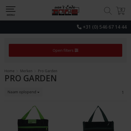
0
0
MENU
+31 (0) 546 67 14 44
Open filters
Home
Merken
Pro Garden
PRO GARDEN
Naam oplopend
1