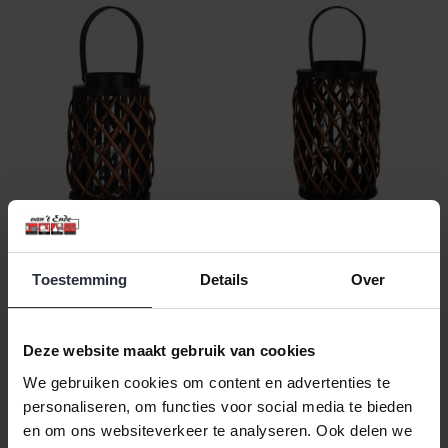
Lantaarn riet 25cm bruin
Lantaarn riet 40cm bruin
€14,99 Incl. btw
€29,99 Incl. btw
Toestemming
Details
Over
€12,39 Excl. btw
€24,79 Excl. btw
Beschikbaar
Beschikbaar
Deze website maakt gebruik van cookies
In winkelwagen
In winkelwagen
We gebruiken cookies om content en advertenties te
personaliseren, om functies voor social media te bieden
en om ons websiteverkeer te analyseren. Ook delen we