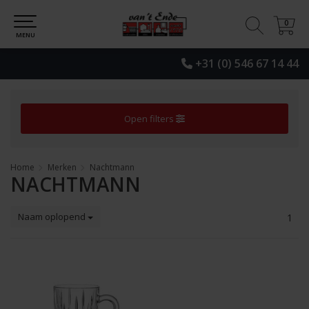
0
0
MENU
+31 (0) 546 67 14 44
Open filters
Home
Merken
Nachtmann
NACHTMANN
Naam oplopend
1