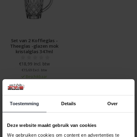
Set van 2 Koffieglas -
Theeglas -glazen mok
kristalglas 347ml
€18,99 Incl. btw
€15,69 Excl. btw
Beschikbaar
In winkelwagen
Toestemming
Details
Over
Veilig achteraf betalen, tot 14 dagen na aankoop
Gratis verzending vanaf €60,=
Deze website maakt gebruik van cookies
Eenvoudig retour, 30 dagen bedenktijd
We gebruiken cookies om content en advertenties te