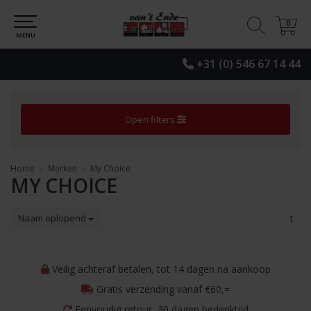
0
0
MENU
+31 (0) 546 67 14 44
Open filters
Home
Merken
My Choice
MY CHOICE
Naam oplopend
1
Veilig achteraf betalen, tot 14 dagen na aankoop
Gratis verzending vanaf €60,=
Eenvoudig retour, 30 dagen bedenktijd