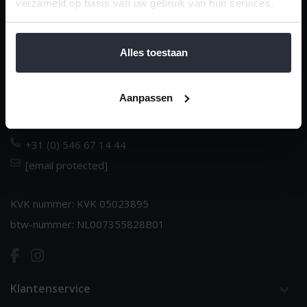
verzameld op basis van uw gebruik van hun services.
van 't Ende
Dè huishoudspecialist sinds 1970
Alles toestaan
Dorpsstraat 14
Aanpassen
NL-7683 BJ Den Ham
Nederland
+31 (0) 546 67 14 44
[email protected]
KVK nummer: KVK 05023895
btw-nummer: NL007355828B01
Klantenservice