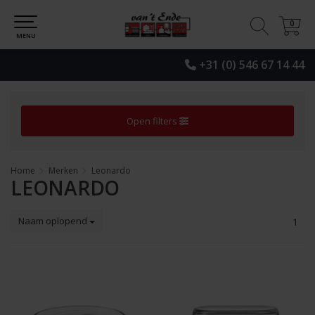
0
0
MENU
+31 (0) 546 67 14 44
Open filters
Home
Merken
Leonardo
LEONARDO
Naam oplopend
1