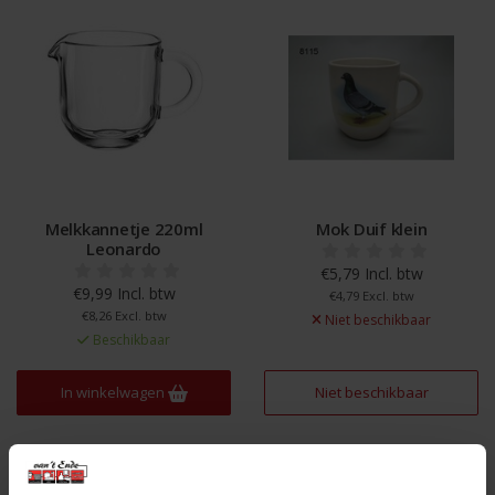
Melkkannetje 220ml
Mok Duif klein
Leonardo
€5,79 Incl. btw
€9,99 Incl. btw
€4,79 Excl. btw
€8,26 Excl. btw
Niet beschikbaar
Beschikbaar
In winkelwagen
Niet beschikbaar