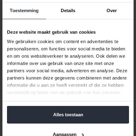
Toestemming
Details
Over
Deze website maakt gebruik van cookies
We gebruiken cookies om content en advertenties te
personaliseren, om functies voor social media te bieden
Suikerpot 220ml Leonardo
Taartplateau 32cm ciao
en om ons websiteverkeer te analyseren. Ook delen we
Leonardo
informatie over uw gebruik van onze site met onze
€11,99 Incl. btw
partners voor social media, adverteren en analyse. Deze
€34,99 Incl. btw
€9,91 Excl. btw
partners kunnen deze gegevens combineren met andere
€28,92 Excl. btw
Beschikbaar
informatie die u aan ze heeft verstrekt of die ze hebben
Beschikbaar
verzameld op basis van uw gebruik van hun services.
In winkelwagen
In winkelwagen
Alles toestaan
Aanpassen