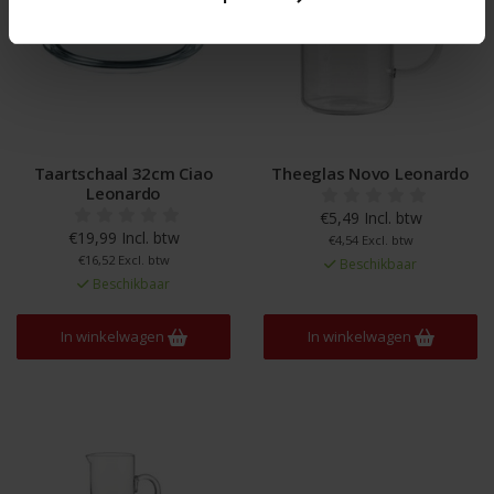
Taartschaal 32cm Ciao
Theeglas Novo Leonardo
Leonardo
€5,49 Incl. btw
€19,99 Incl. btw
€4,54 Excl. btw
€16,52 Excl. btw
Beschikbaar
Beschikbaar
In winkelwagen
In winkelwagen